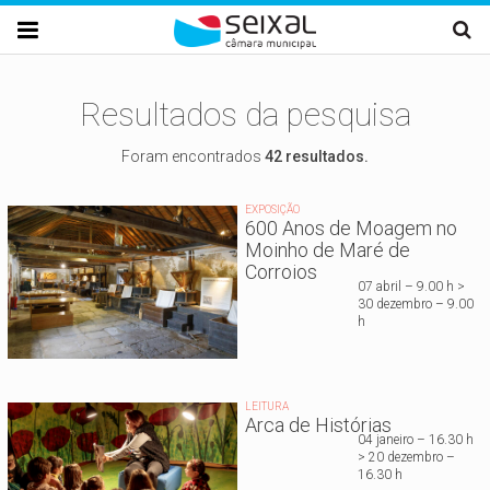
Passar para o conteúdo principal

Resultados da pesquisa
Foram encontrados
42 resultados.
EXPOSIÇÃO
600 Anos de Moagem no
Moinho de Maré de
Corroios
07 abril – 9.00 h >
30 dezembro – 9.00
h
LEITURA
Arca de Histórias
04 janeiro – 16.30 h
> 20 dezembro –
16.30 h