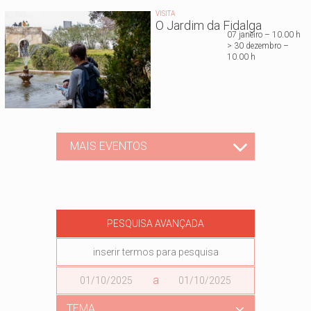
VISITA
O Jardim da Fidalga
07 janeiro – 10.00 h
> 30 dezembro –
10.00 h
MAIS EVENTOS
PESQUISA AVANÇADA
Data
a
Data
TEMA