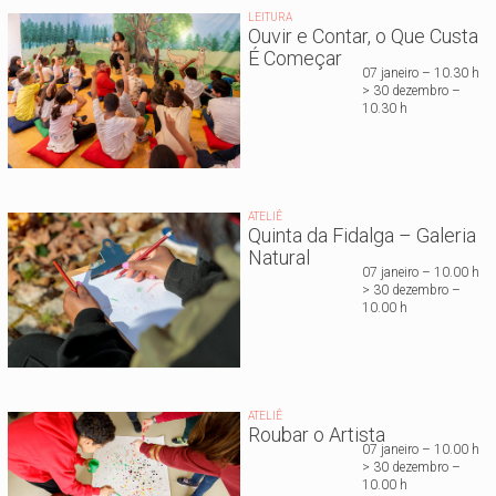
LEITURA
Ouvir e Contar, o Que Custa
É Começar
07 janeiro – 10.30 h
> 30 dezembro –
10.30 h
ATELIÊ
Quinta da Fidalga – Galeria
Natural
07 janeiro – 10.00 h
> 30 dezembro –
10.00 h
ATELIÊ
Roubar o Artista
07 janeiro – 10.00 h
> 30 dezembro –
10.00 h