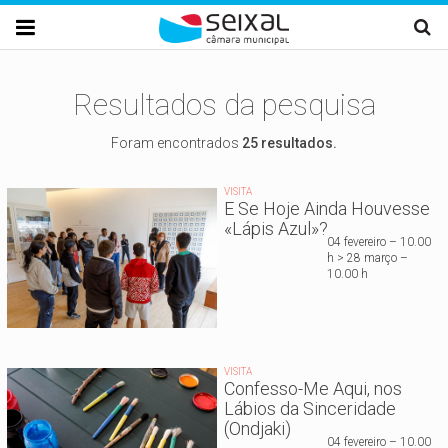
Passar para o conteúdo principal

Resultados da pesquisa
Foram encontrados
25 resultados.
VISITA
E Se Hoje Ainda Houvesse
«Lápis Azul»?
04 fevereiro – 10.00
h > 28 março –
10.00 h
VISITA
Confesso-Me Aqui, nos
Lábios da Sinceridade
(Ondjaki)
04 fevereiro – 10.00