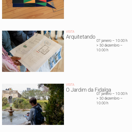
VISITA
Arquitetando
07 janeiro – 10.00 h
> 30 dezembro –
10.00 h
VISITA
O Jardim da Fidalga
07 janeiro – 10.00 h
> 30 dezembro –
10.00 h