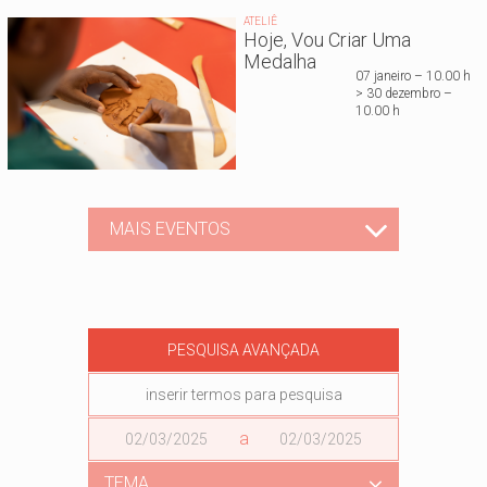
ATELIÊ
Hoje, Vou Criar Uma
Medalha
07 janeiro – 10.00 h
> 30 dezembro –
10.00 h
MAIS EVENTOS
PESQUISA AVANÇADA
Data
a
Data
TEMA