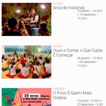
LEITURA
Arca de Histórias
10 janeiro – 16.30 h
> 19 dezembro –
16.30 h
LEITURA
Ouvir e Contar, o Que Custa
É Começar
06 janeiro – 10.30 h
> 29 dezembro –
10.30 h
EXPOSIÇÃO
O Povo É Quem Mais
Ordena
20 junho – 9.00 h >
29 dezembro – 9.00