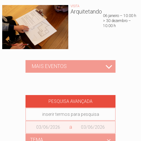
VISITA
Arquitetando
06 janeiro – 10.00 h
> 30 dezembro –
10.00 h
MAIS EVENTOS
PESQUISA AVANÇADA
Data
a
Data
TEMA