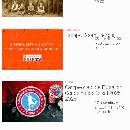
19.00 h
ANIMAÇÃO
Escape Room Energia
05 janeiro – 9.00 h
> 29 dezembro –
9.00 h
FUTSAL
Campeonato de Futsal do
Concelho do Seixal 2025-
2026
17 novembro –
21.00 h > 14 junho
– 21.00 h