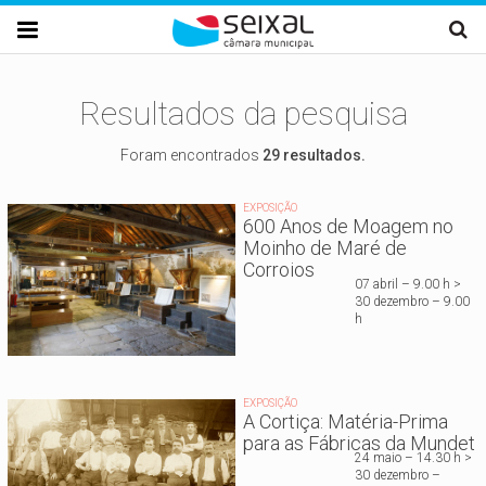
Passar para o conteúdo principal

Resultados da pesquisa
Foram encontrados
29 resultados.
EXPOSIÇÃO
600 Anos de Moagem no
Moinho de Maré de
Corroios
07 abril – 9.00 h >
30 dezembro – 9.00
h
EXPOSIÇÃO
A Cortiça: Matéria-Prima
para as Fábricas da Mundet
24 maio – 14.30 h >
30 dezembro –