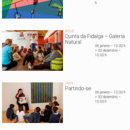
h
ATELIÊ
Quinta da Fidalga – Galeria
Natural
06 janeiro – 10.00 h
> 30 dezembro –
10.00 h
VISITA
Partindo-se
06 janeiro – 10.00 h
> 30 dezembro –
10.00 h