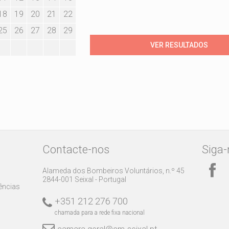
18
19
20
21
22
25
26
27
28
29
Contacte-nos
Siga-
Alameda dos Bombeiros Voluntários, n.º 45
2844-001 Seixal - Portugal
rências
+351 212 276 700
chamada para a rede fixa nacional