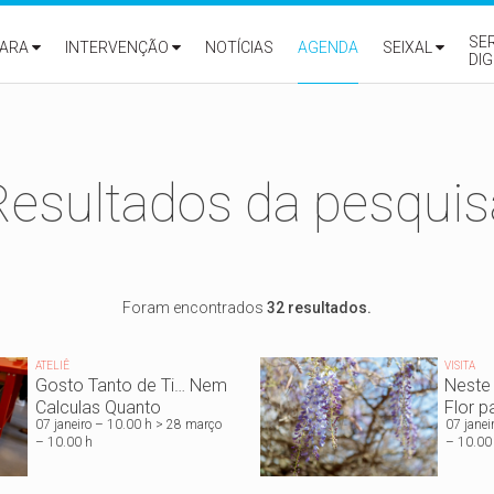
SE
ARA
INTERVENÇÃO
NOTÍCIAS
AGENDA
SEIXAL
DIG
Resultados da pesquis
Foram encontrados
32 resultados.
ATELIÊ
VISITA
Gosto Tanto de Ti… Nem
Neste
Calculas Quanto
Flor pa
07 janeiro – 10.00 h > 28 março
07 janei
– 10.00 h
– 10.00