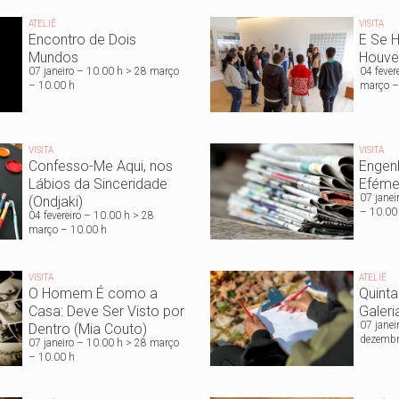
ATELIÊ
VISITA
Encontro de Dois
E Se H
Mundos
Houve
07 janeiro – 10.00 h > 28 março
04 fever
– 10.00 h
março –
VISITA
VISITA
Confesso-Me Aqui, nos
Engenh
Lábios da Sinceridade
Eféme
07 janei
(Ondjaki)
– 10.00
04 fevereiro – 10.00 h > 28
março – 10.00 h
VISITA
ATELIÊ
O Homem É como a
Quinta
Casa: Deve Ser Visto por
Galeri
07 janei
Dentro (Mia Couto)
dezembr
07 janeiro – 10.00 h > 28 março
– 10.00 h