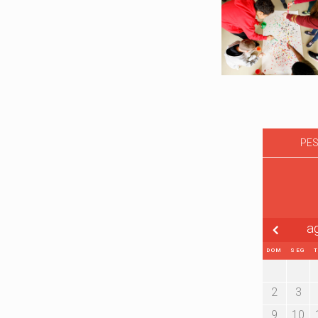
PES
a
DOM
SEG
2
3
9
10