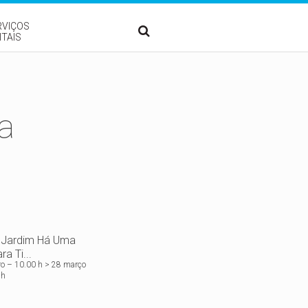
RVIÇOS
ITAIS
a
 Jardim Há Uma
ra Ti...
ro – 10.00 h > 28 março
 h