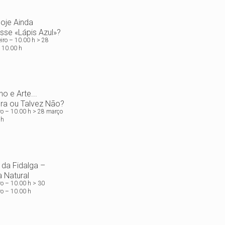
oje Ainda
sse «Lápis Azul»?
eiro – 10.00 h > 28
 10.00 h
o e Arte...
ra ou Talvez Não?
ro – 10.00 h > 28 março
 h
 da Fidalga –
a Natural
ro – 10.00 h > 30
o – 10.00 h