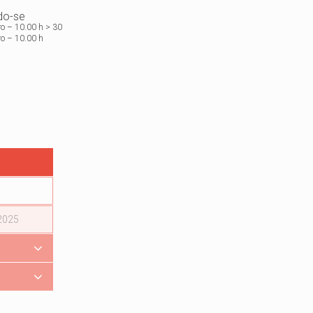
do-se
ro – 10.00 h > 30
o – 10.00 h