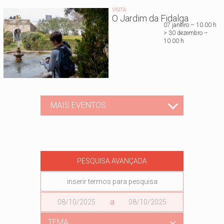
VISITA
O Jardim da Fidalga
07 janeiro – 10.00 h
> 30 dezembro –
10.00 h
MAIS EVENTOS
PESQUISA AVANÇADA
Data
a
Data
TEMA