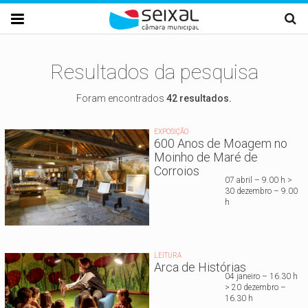
Passar para o conteúdo principal

Resultados da pesquisa
Foram encontrados
42 resultados.
EXPOSIÇÃO
600 Anos de Moagem no
Moinho de Maré de
Corroios
07 abril – 9.00 h >
30 dezembro – 9.00
h
LEITURA
Arca de Histórias
04 janeiro – 16.30 h
> 20 dezembro –
16.30 h