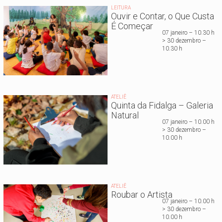
LEITURA
Ouvir e Contar, o Que Custa
É Começar
07 janeiro – 10.30 h
> 30 dezembro –
10.30 h
ATELIÊ
Quinta da Fidalga – Galeria
Natural
07 janeiro – 10.00 h
> 30 dezembro –
10.00 h
ATELIÊ
Roubar o Artista
07 janeiro – 10.00 h
> 30 dezembro –
10.00 h