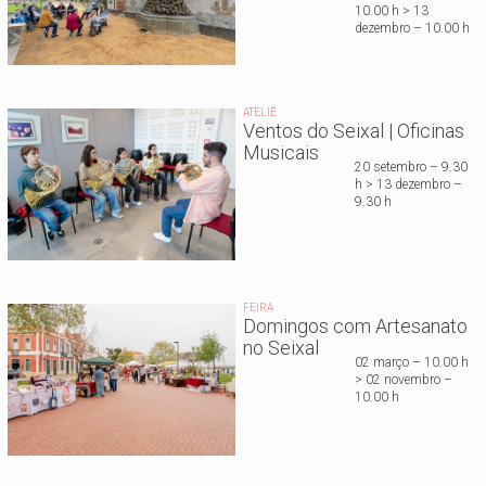
10.00 h > 13
dezembro – 10.00 h
ATELIÊ
Ventos do Seixal | Oficinas
Musicais
20 setembro – 9.30
h > 13 dezembro –
9.30 h
FEIRA
Domingos com Artesanato
no Seixal
02 março – 10.00 h
> 02 novembro –
10.00 h