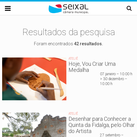
Passar para o conteúdo principal

Resultados da pesquisa
Foram encontrados
42 resultados.
ATELIÊ
Hoje, Vou Criar Uma
Medalha
07 janeiro – 10.00 h
> 30 dezembro –
10.00 h
ATELIÊ
Desenhar para Conhecer a
Quinta da Fidalga, pelo Olhar
do Artista
27 setembro –