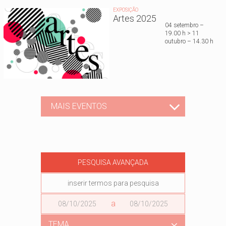
EXPOSIÇÃO
Artes 2025
04 setembro –
19.00 h > 11
outubro – 14.30 h
MAIS EVENTOS
PESQUISA AVANÇADA
Data
a
Data
TEMA