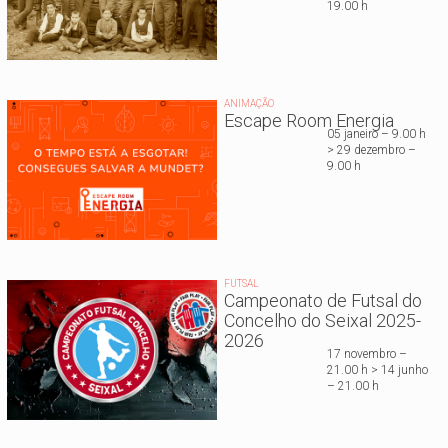
19.00 h
ANIMAÇÃO
Escape Room Energia
05 janeiro – 9.00 h
> 29 dezembro –
9.00 h
FUTSAL
Campeonato de Futsal do
Concelho do Seixal 2025-
2026
17 novembro –
21.00 h > 14 junho
– 21.00 h