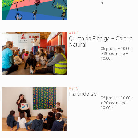
h
ATELIÊ
Quinta da Fidalga – Galeria
Natural
06 janeiro – 10.00 h
> 30 dezembro –
10.00 h
VISITA
Partindo-se
06 janeiro – 10.00 h
> 30 dezembro –
10.00 h