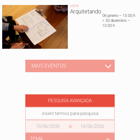
VISITA
Arquitetando
06 janeiro – 10.00 h
> 30 dezembro –
10.00 h
MAIS EVENTOS
PESQUISA AVANÇADA
Data
a
Data
TEMA