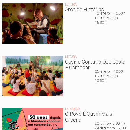
LEITURA
Arca de Histórias
10 janeiro – 16.30 h
> 19 dezembro –
16.30 h
LEITURA
Ouvir e Contar, o Que Custa
É Começar
06 janeiro – 10.30 h
> 29 dezembro –
10.30 h
EXPOSIÇÃO
O Povo É Quem Mais
Ordena
20 junho – 9.00 h >
29 dezembro – 9.00