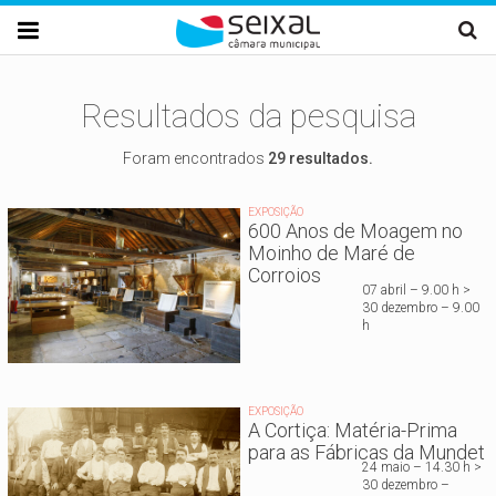
Passar para o conteúdo principal

Resultados da pesquisa
Foram encontrados
29 resultados.
EXPOSIÇÃO
600 Anos de Moagem no
Moinho de Maré de
Corroios
07 abril – 9.00 h >
30 dezembro – 9.00
h
EXPOSIÇÃO
A Cortiça: Matéria-Prima
para as Fábricas da Mundet
24 maio – 14.30 h >
30 dezembro –