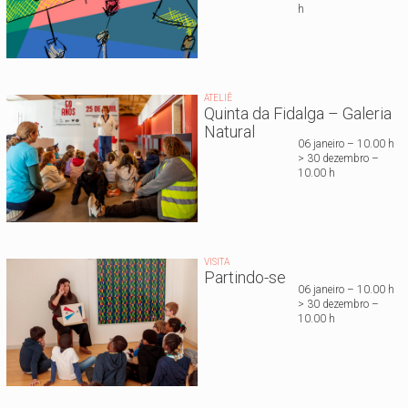
h
ATELIÊ
Quinta da Fidalga – Galeria
Natural
06 janeiro – 10.00 h
> 30 dezembro –
10.00 h
VISITA
Partindo-se
06 janeiro – 10.00 h
> 30 dezembro –
10.00 h