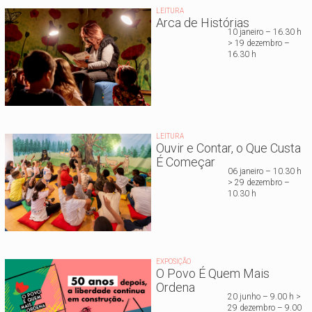
LEITURA
Arca de Histórias
10 janeiro – 16.30 h
> 19 dezembro –
16.30 h
LEITURA
Ouvir e Contar, o Que Custa
É Começar
06 janeiro – 10.30 h
> 29 dezembro –
10.30 h
EXPOSIÇÃO
O Povo É Quem Mais
Ordena
20 junho – 9.00 h >
29 dezembro – 9.00