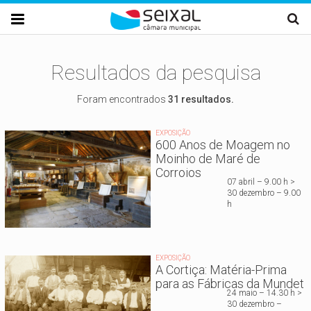
Passar para o conteúdo principal

Resultados da pesquisa
Foram encontrados
31 resultados.
EXPOSIÇÃO
600 Anos de Moagem no
Moinho de Maré de
Corroios
07 abril – 9.00 h >
30 dezembro – 9.00
h
EXPOSIÇÃO
A Cortiça: Matéria-Prima
para as Fábricas da Mundet
24 maio – 14.30 h >
30 dezembro –