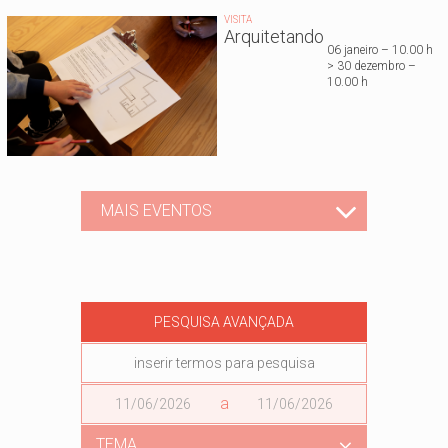
VISITA
Arquitetando
06 janeiro – 10.00 h
> 30 dezembro –
10.00 h
MAIS EVENTOS
PESQUISA AVANÇADA
Data
a
Data
TEMA