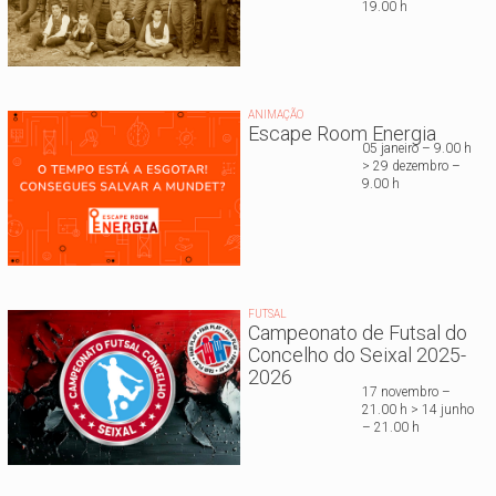
19.00 h
ANIMAÇÃO
Escape Room Energia
05 janeiro – 9.00 h
> 29 dezembro –
9.00 h
FUTSAL
Campeonato de Futsal do
Concelho do Seixal 2025-
2026
17 novembro –
21.00 h > 14 junho
– 21.00 h