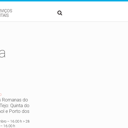
RVIÇOS
ITAIS
a
O
as Romanas do
Tejo: Quinta do
ol e Porto dos
s
mbro – 16.00 h > 28
o – 16.00 h