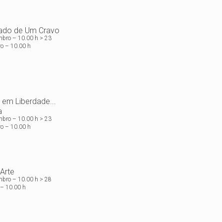
ado de Um Cravo
mbro – 10.00 h > 23
o – 10.00 h
a em Liberdade...
a
mbro – 10.00 h > 23
o – 10.00 h
'Arte
mbro – 10.00 h > 28
 – 10.00 h