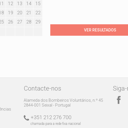
11
12
13
14
15
18
19
20
21
22
25
26
27
28
29
Contacte-nos
Siga-
Alameda dos Bombeiros Voluntários, n.º 45
2844-001 Seixal - Portugal
rências
+351 212 276 700
chamada para a rede fixa nacional