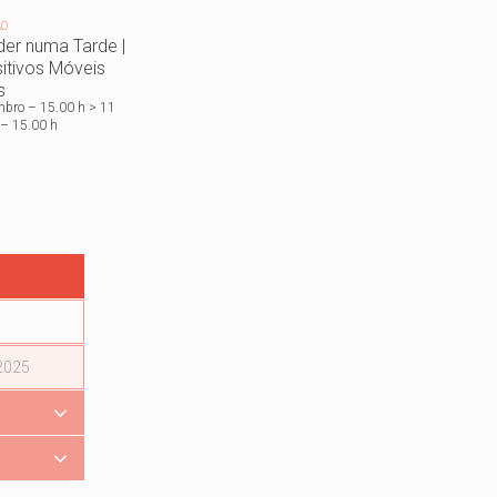
ÃO
der numa Tarde |
itivos Móveis
s
mbro – 15.00 h > 11
 – 15.00 h