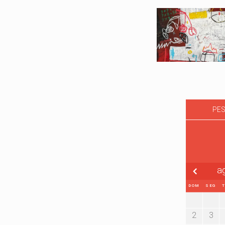
PES
a
DOM
SEG
2
3