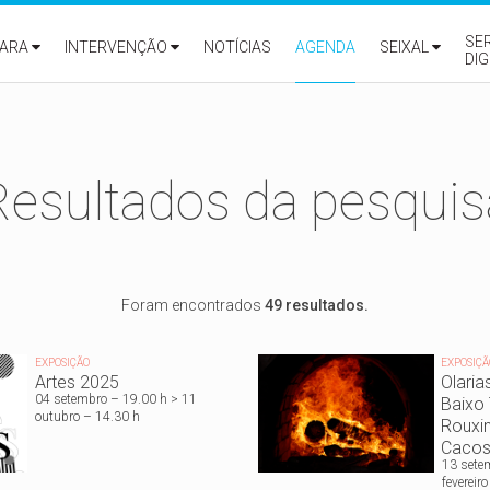
SE
ARA
INTERVENÇÃO
NOTÍCIAS
AGENDA
SEIXAL
DIG
Resultados da pesquis
Foram encontrados
49 resultados.
EXPOSIÇÃO
EXPOSIÇÃ
Artes 2025
Olari
04 setembro – 19.00 h > 11
Baixo 
outubro – 14.30 h
Rouxin
Caco
13 sete
fevereir