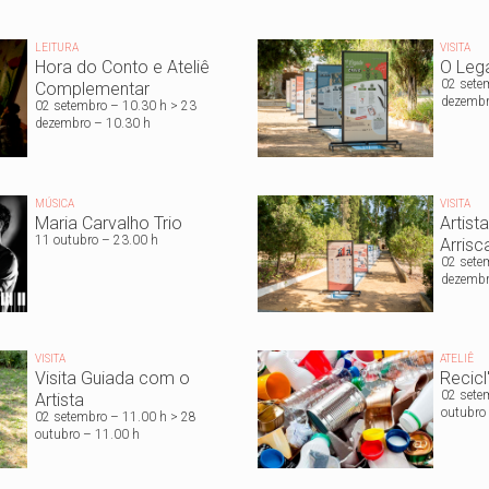
LEITURA
VISITA
Hora do Conto e Ateliê
O Leg
02 sete
Complementar
dezembr
02 setembro – 10.30 h > 23
dezembro – 10.30 h
MÚSICA
VISITA
Maria Carvalho Trio
Artist
11
outubro
– 23.00 h
Arrisc
02 sete
dezembr
VISITA
ATELIÊ
Visita Guiada com o
Recicl
02 sete
Artista
outubro
02 setembro – 11.00 h > 28
outubro – 11.00 h