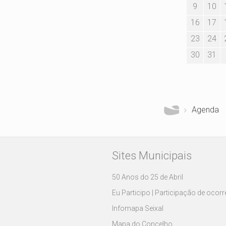
9
10
16
17
23
24
30
31
Está aqui
Agenda
Sites Municipais
50 Anos do 25 de Abril
Eu Participo | Participação de ocor
Infomapa Seixal
Mapa do Concelho