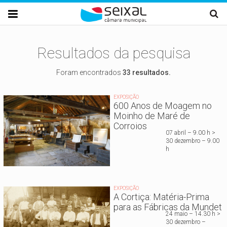
Passar para o conteúdo principal

Resultados da pesquisa
Foram encontrados
33 resultados.
EXPOSIÇÃO
600 Anos de Moagem no
Moinho de Maré de
Corroios
07 abril – 9.00 h >
30 dezembro – 9.00
h
EXPOSIÇÃO
A Cortiça: Matéria-Prima
para as Fábricas da Mundet
24 maio – 14.30 h >
30 dezembro –