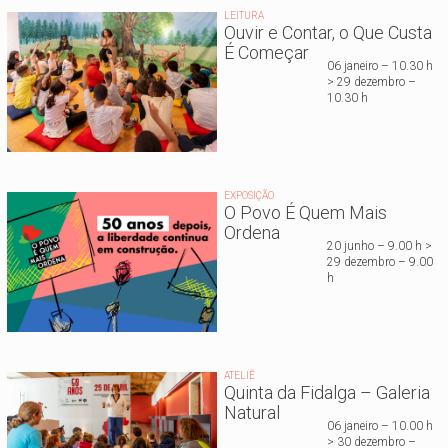
LEITURA
Ouvir e Contar, o Que Custa
É Começar
06 janeiro – 10.30 h
> 29 dezembro –
10.30 h
EXPOSIÇÃO
O Povo É Quem Mais
Ordena
20 junho – 9.00 h >
29 dezembro – 9.00
h
ATELIÊ
Quinta da Fidalga – Galeria
Natural
06 janeiro – 10.00 h
> 30 dezembro –