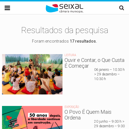
Passar para o conteúdo principal

Resultados da pesquisa
Foram encontrados
17 resultados.
LEITURA
Ouvir e Contar, o Que Custa
É Começar
06 janeiro – 10.30 h
> 29 dezembro –
10.30 h
EXPOSIÇÃO
O Povo É Quem Mais
Ordena
20 junho – 9.00 h >
29 dezembro – 9.00