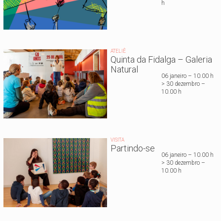
h
ATELIÊ
Quinta da Fidalga – Galeria
Natural
06 janeiro – 10.00 h
> 30 dezembro –
10.00 h
VISITA
Partindo-se
06 janeiro – 10.00 h
> 30 dezembro –
10.00 h