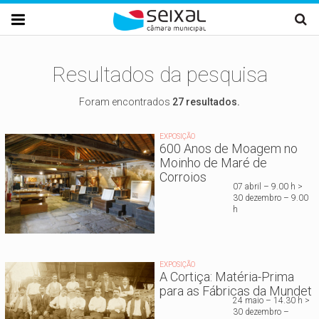
Passar para o conteúdo principal

Resultados da pesquisa
Foram encontrados
27 resultados.
EXPOSIÇÃO
600 Anos de Moagem no
Moinho de Maré de
Corroios
07 abril – 9.00 h >
30 dezembro – 9.00
h
EXPOSIÇÃO
A Cortiça: Matéria-Prima
para as Fábricas da Mundet
24 maio – 14.30 h >
30 dezembro –