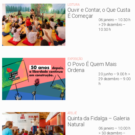
LEITURA
Ouvir e Contar, o Que Custa
É Começar
06 janeiro – 10.30 h
> 29 dezembro –
10.30 h
EXPOSIÇÃO
O Povo É Quem Mais
Ordena
20 junho – 9.00 h >
29 dezembro – 9.00
h
ATELIÊ
Quinta da Fidalga – Galeria
Natural
06 janeiro – 10.00 h
> 30 dezembro –