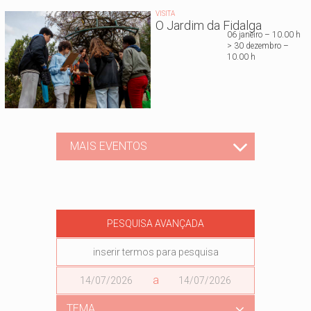
VISITA
O Jardim da Fidalga
06 janeiro – 10.00 h
> 30 dezembro –
10.00 h
MAIS EVENTOS
PESQUISA AVANÇADA
Data
a
Data
TEMA