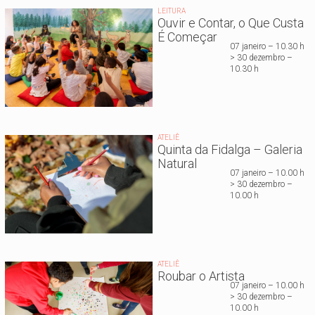
LEITURA
Ouvir e Contar, o Que Custa
É Começar
07 janeiro – 10.30 h
> 30 dezembro –
10.30 h
ATELIÊ
Quinta da Fidalga – Galeria
Natural
07 janeiro – 10.00 h
> 30 dezembro –
10.00 h
ATELIÊ
Roubar o Artista
07 janeiro – 10.00 h
> 30 dezembro –
10.00 h