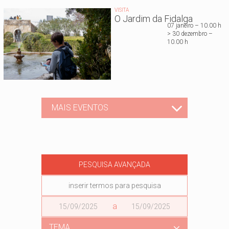
VISITA
O Jardim da Fidalga
07 janeiro – 10.00 h
> 30 dezembro –
10.00 h
MAIS EVENTOS
PESQUISA AVANÇADA
Data
a
Data
TEMA