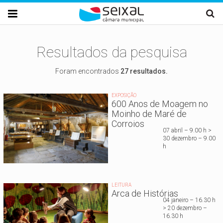
Passar para o conteúdo principal

Resultados da pesquisa
Foram encontrados
27 resultados.
EXPOSIÇÃO
600 Anos de Moagem no
Moinho de Maré de
Corroios
07 abril – 9.00 h >
30 dezembro – 9.00
h
LEITURA
Arca de Histórias
04 janeiro – 16.30 h
> 20 dezembro –
16.30 h