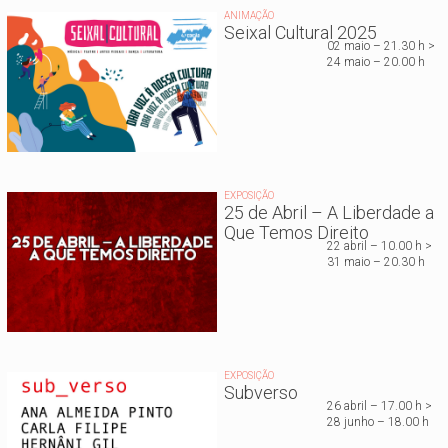
ANIMAÇÃO
Seixal Cultural 2025
02 maio – 21.30 h >
24 maio – 20.00 h
EXPOSIÇÃO
25 de Abril – A Liberdade a
Que Temos Direito
22 abril – 10.00 h >
31 maio – 20.30 h
EXPOSIÇÃO
Subverso
26 abril – 17.00 h >
28 junho – 18.00 h