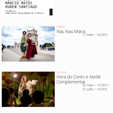
TEATRO
Nau Nau Maria
17
maio
– 16.00 h
LEITURA
Hora do Conto e Ateliê
Complementar
02 maio – 10.30 h >
31 julho – 16.00 h