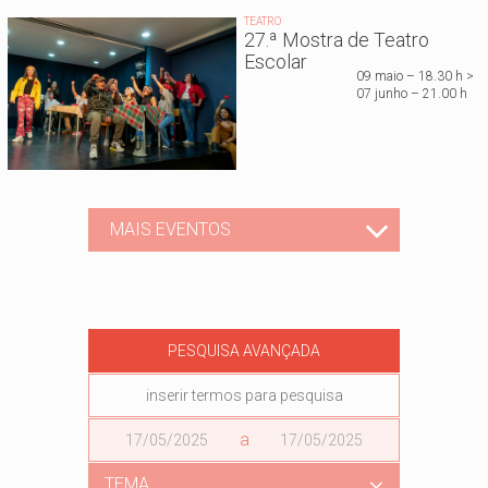
TEATRO
27.ª Mostra de Teatro
Escolar
09 maio – 18.30 h >
07 junho – 21.00 h
MAIS EVENTOS
PESQUISA AVANÇADA
Data
a
Data
TEMA