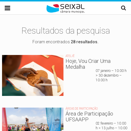
Passar para o conteúdo principal

Resultados da pesquisa
Foram encontrados
28 resultados.
ATELIÊ
Hoje, Vou Criar Uma
Medalha
07 janeiro – 10.00 h
> 30 dezembro –
10.00 h
ÁREAS DE PARTICIPAÇÃO
Área de Participação
UFSAAPP
02 fevereiro – 10.00
h > 13 julho – 10.00