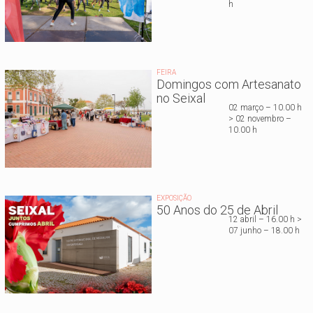
h
FEIRA
Domingos com Artesanato
no Seixal
02 março – 10.00 h
> 02 novembro –
10.00 h
EXPOSIÇÃO
50 Anos do 25 de Abril
12 abril – 16.00 h >
07 junho – 18.00 h