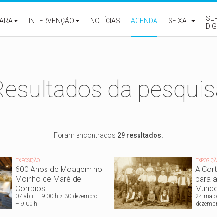
SE
ARA
INTERVENÇÃO
NOTÍCIAS
AGENDA
SEIXAL
DIG
Resultados da pesquis
Foram encontrados
29 resultados.
EXPOSIÇÃO
EXPOSIÇÃ
600 Anos de Moagem no
A Cort
Moinho de Maré de
para a
Corroios
Munde
07 abril – 9.00 h > 30 dezembro
24 maio
– 9.00 h
dezembr