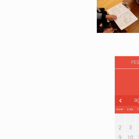
PES
a
DOM
SEG
2
3
9
10