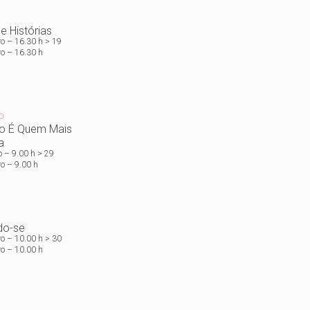
e Histórias
ro – 16.30 h > 19
o – 16.30 h
O
o É Quem Mais
a
o – 9.00 h > 29
o – 9.00 h
do-se
ro – 10.00 h > 30
o – 10.00 h