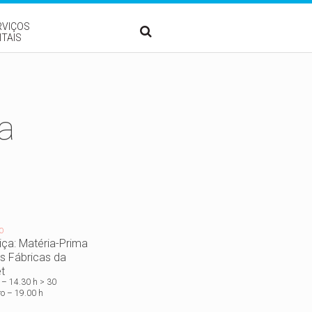
RVIÇOS
ITAIS
a
O
iça: Matéria-Prima
s Fábricas da
t
 – 14.30 h > 30
o – 19.00 h