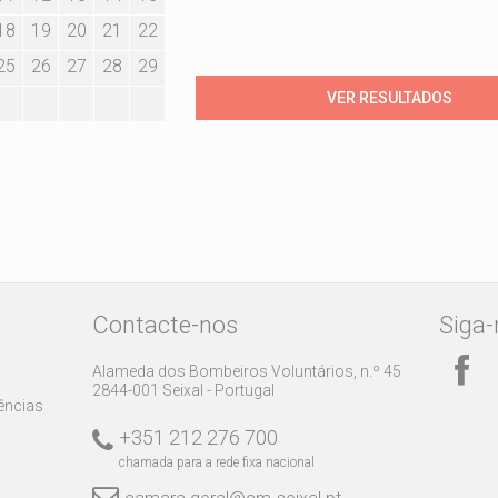
18
19
20
21
22
25
26
27
28
29
Contacte-nos
Siga-
Alameda dos Bombeiros Voluntários, n.º 45
2844-001 Seixal - Portugal
rências
+351 212 276 700
chamada para a rede fixa nacional