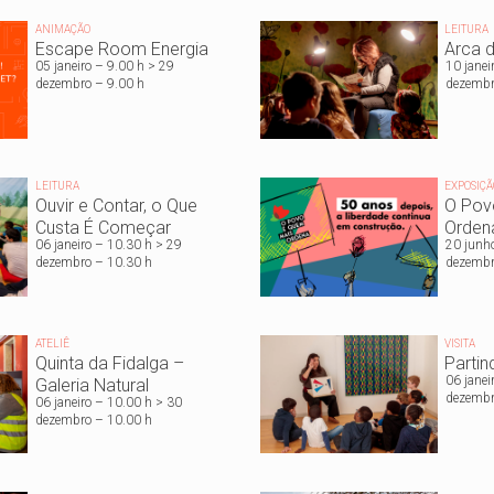
ANIMAÇÃO
LEITURA
Escape Room Energia
Arca d
05 janeiro – 9.00 h > 29
10 janei
dezembro – 9.00 h
dezembr
LEITURA
EXPOSIÇÃ
Ouvir e Contar, o Que
O Pov
Custa É Começar
Orden
06 janeiro – 10.30 h > 29
20 junh
dezembro – 10.30 h
dezembr
ATELIÊ
VISITA
Quinta da Fidalga –
Partin
06 janei
Galeria Natural
dezembr
06 janeiro – 10.00 h > 30
dezembro – 10.00 h