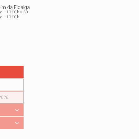
im da Fidalga
ro – 10.00 h > 30
o – 10.00 h