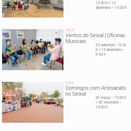
10.00 h > 13
dezembro – 10.00 h
ATELIÊ
Ventos do Seixal | Oficinas
Musicais
20 setembro – 9.30
h > 13 dezembro –
9.30 h
FEIRA
Domingos com Artesanato
no Seixal
02 março – 10.00 h
> 02 novembro –
10.00 h