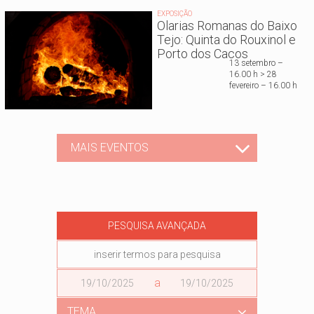
EXPOSIÇÃO
Olarias Romanas do Baixo
Tejo: Quinta do Rouxinol e
Porto dos Cacos
13 setembro –
16.00 h > 28
fevereiro – 16.00 h
MAIS EVENTOS
PESQUISA AVANÇADA
Data
a
Data
TEMA