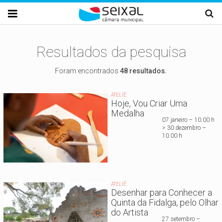
Passar para o conteúdo principal

Resultados da pesquisa
Foram encontrados
48 resultados.
ATELIÊ
Hoje, Vou Criar Uma
Medalha
07 janeiro – 10.00 h
> 30 dezembro –
10.00 h
ATELIÊ
Desenhar para Conhecer a
Quinta da Fidalga, pelo Olhar
do Artista
27 setembro –