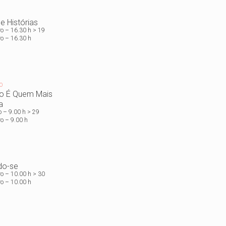
e Histórias
ro – 16.30 h > 19
o – 16.30 h
O
o É Quem Mais
a
o – 9.00 h > 29
o – 9.00 h
do-se
ro – 10.00 h > 30
o – 10.00 h