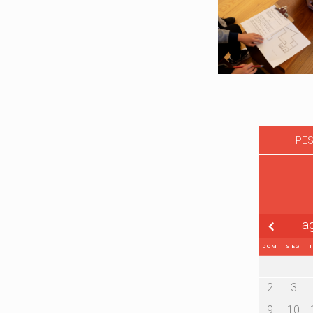
PES
a
DOM
SEG
2
3
9
10