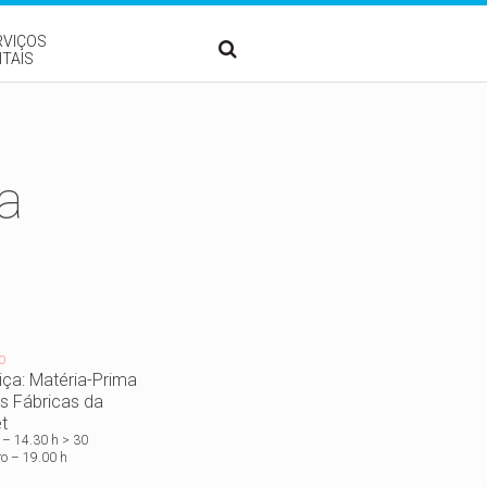
RVIÇOS
ITAIS
a
O
iça: Matéria-Prima
s Fábricas da
t
 – 14.30 h > 30
o – 19.00 h