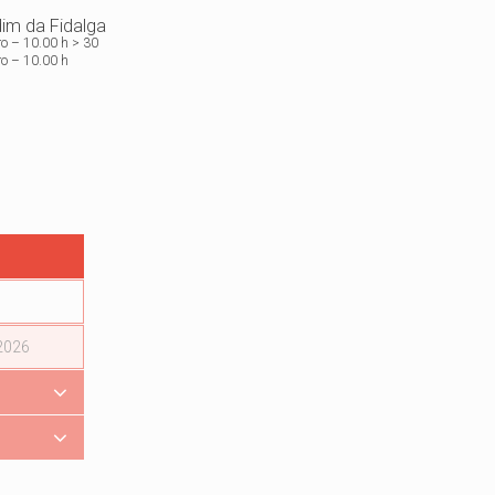
im da Fidalga
ro – 10.00 h > 30
o – 10.00 h