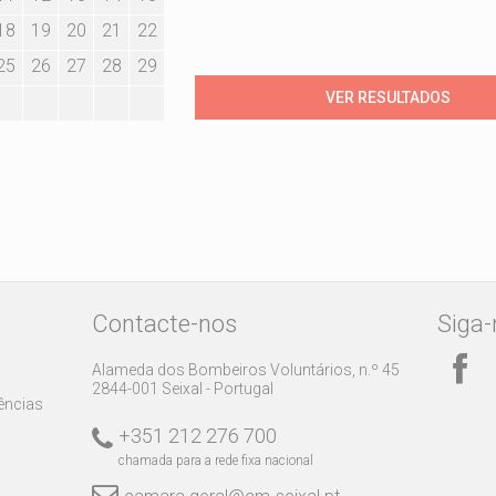
18
19
20
21
22
25
26
27
28
29
Contacte-nos
Siga-
Alameda dos Bombeiros Voluntários, n.º 45
2844-001 Seixal - Portugal
rências
+351 212 276 700
chamada para a rede fixa nacional