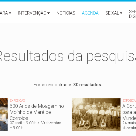
SE
ARA
INTERVENÇÃO
NOTÍCIAS
AGENDA
SEIXAL
DIG
Resultados da pesquis
Foram encontrados
30 resultados.
EXPOSIÇÃO
EXPOSIÇÃ
600 Anos de Moagem no
A Cort
Moinho de Maré de
para a
Corroios
Munde
07 abril – 9.00 h > 30 dezembro
24 maio
– 9.00 h
dezembr