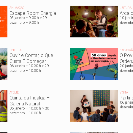
ANIMAÇÃO
LEITURA
Escape Room Energia
Arca d
05 janeiro – 9.00 h > 29
10 janei
dezembro – 9.00 h
dezembr
LEITURA
EXPOSIÇÃ
Ouvir e Contar, o Que
O Pov
Custa É Começar
Orden
06 janeiro – 10.30 h > 29
20 junh
dezembro – 10.30 h
dezembr
ATELIÊ
VISITA
Quinta da Fidalga –
Partin
06 janei
Galeria Natural
dezembr
06 janeiro – 10.00 h > 30
dezembro – 10.00 h