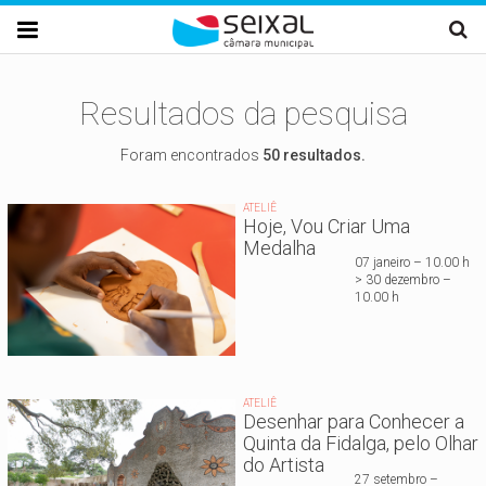
Passar para o conteúdo principal

Resultados da pesquisa
Foram encontrados
50 resultados.
ATELIÊ
Hoje, Vou Criar Uma
Medalha
07 janeiro – 10.00 h
> 30 dezembro –
10.00 h
ATELIÊ
Desenhar para Conhecer a
Quinta da Fidalga, pelo Olhar
do Artista
27 setembro –