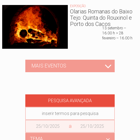
EXPOSIÇÃO
Olarias Romanas do Baixo
Tejo: Quinta do Rouxinol e
Porto dos Cacos
13 setembro –
16.00 h > 28
fevereiro – 16.00 h
MAIS EVENTOS
PESQUISA AVANÇADA
Data
a
Data
TEMA