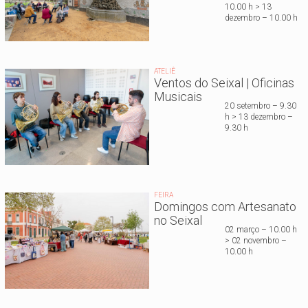
10.00 h > 13
dezembro – 10.00 h
ATELIÊ
Ventos do Seixal | Oficinas
Musicais
20 setembro – 9.30
h > 13 dezembro –
9.30 h
FEIRA
Domingos com Artesanato
no Seixal
02 março – 10.00 h
> 02 novembro –
10.00 h