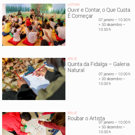
LEITURA
Ouvir e Contar, o Que Custa
É Começar
07 janeiro – 10.30 h
> 30 dezembro –
10.30 h
ATELIÊ
Quinta da Fidalga – Galeria
Natural
07 janeiro – 10.00 h
> 30 dezembro –
10.00 h
ATELIÊ
Roubar o Artista
07 janeiro – 10.00 h
> 30 dezembro –
10.00 h