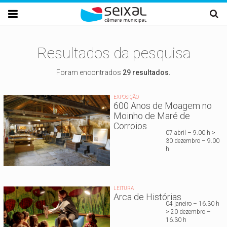
Passar para o conteúdo principal

Resultados da pesquisa
Foram encontrados
29 resultados.
EXPOSIÇÃO
600 Anos de Moagem no
Moinho de Maré de
Corroios
07 abril – 9.00 h >
30 dezembro – 9.00
h
LEITURA
Arca de Histórias
04 janeiro – 16.30 h
> 20 dezembro –
16.30 h