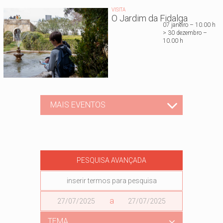
VISITA
O Jardim da Fidalga
07 janeiro – 10.00 h
> 30 dezembro –
10.00 h
MAIS EVENTOS
PESQUISA AVANÇADA
Data
a
Data
TEMA