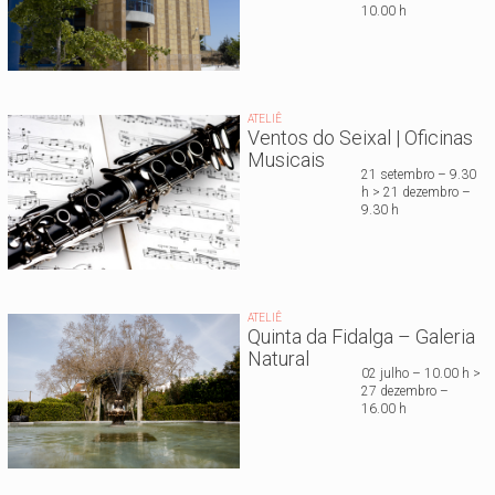
10.00 h
ATELIÊ
Ventos do Seixal | Oficinas
Musicais
21 setembro – 9.30
h > 21 dezembro –
9.30 h
ATELIÊ
Quinta da Fidalga – Galeria
Natural
02 julho – 10.00 h >
27 dezembro –
16.00 h