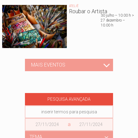
ATELIÊ
Roubar o Artista
30 julho – 10.00 h >
27 dezembro –
10.00 h
MAIS EVENTOS
PESQUISA AVANÇADA
Data
a
Data
TEMA