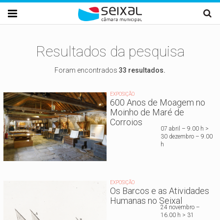
Passar para o conteúdo principal

Resultados da pesquisa
Foram encontrados
33 resultados.
EXPOSIÇÃO
600 Anos de Moagem no
Moinho de Maré de
Corroios
07 abril – 9.00 h >
30 dezembro – 9.00
h
EXPOSIÇÃO
Os Barcos e as Atividades
Humanas no Seixal
24 novembro –
16.00 h > 31