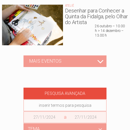
ATELIÊ
Desenhar para Conhecer a
Quinta da Fidalga, pelo Olhar
do Artista
26 outubro – 10.00
h > 14 dezembro –
13.00 h
MAIS EVENTOS
PESQUISA AVANÇADA
Data
a
Data
TEMA