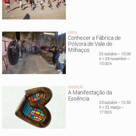
VISITA
Conhecer a Fábrica de
Pólvora de Vale de
Milhaços
25 outubro – 10.00
h > 29 novembro –
10.00 h
EXPOSIÇÃO
A Manifestação da
Essência
20 outubro – 15.30
h > 22 março –
17.00 h