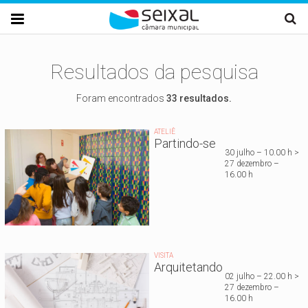
Passar para o conteúdo principal

Resultados da pesquisa
Foram encontrados
33 resultados.
ATELIÊ
Partindo-se
30 julho – 10.00 h >
27 dezembro –
16.00 h
VISITA
Arquitetando
02 julho – 22.00 h >
27 dezembro –
16.00 h