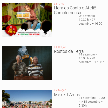
LEITURA
Hora do Conto e Ateliê
Complementar
03 setembro –
10.30 h > 27
dezembro – 16.00 h
EXPOSIÇÃO
Rostos da Terra
14 setembro –
16.00 h > 28
dezembro – 17.00 h
ANIMAÇÃO
Mexe-T’Amora
24 novembro – 9.30
h > 15 dezembro –
9.30 h