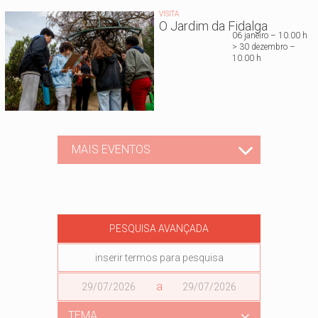
VISITA
O Jardim da Fidalga
06 janeiro – 10.00 h
> 30 dezembro –
10.00 h
MAIS EVENTOS
PESQUISA AVANÇADA
Data
a
Data
TEMA