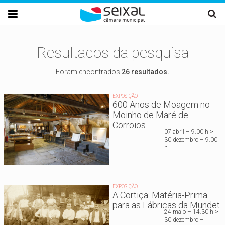
Passar para o conteúdo principal

Resultados da pesquisa
Foram encontrados
26 resultados.
EXPOSIÇÃO
600 Anos de Moagem no
Moinho de Maré de
Corroios
07 abril – 9.00 h >
30 dezembro – 9.00
h
EXPOSIÇÃO
A Cortiça: Matéria-Prima
para as Fábricas da Mundet
24 maio – 14.30 h >
30 dezembro –