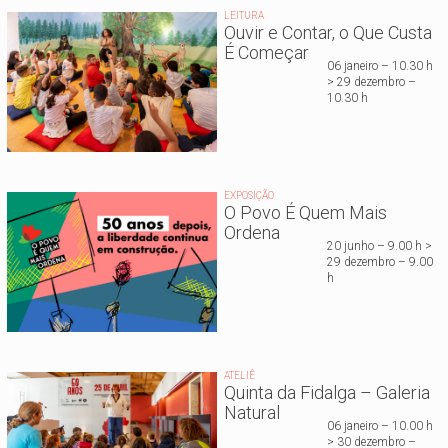
LEITURA
Ouvir e Contar, o Que Custa
É Começar
06 janeiro – 10.30 h
> 29 dezembro –
10.30 h
EXPOSIÇÃO
O Povo É Quem Mais
Ordena
20 junho – 9.00 h >
29 dezembro – 9.00
h
ATELIÊ
Quinta da Fidalga – Galeria
Natural
06 janeiro – 10.00 h
> 30 dezembro –