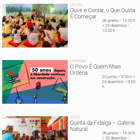
LEITURA
Ouvir e Contar, o Que Custa
É Começar
06 janeiro – 10.30 h
> 29 dezembro –
10.30 h
EXPOSIÇÃO
O Povo É Quem Mais
Ordena
20 junho – 9.00 h >
29 dezembro – 9.00
h
ATELIÊ
Quinta da Fidalga – Galeria
Natural
06 janeiro – 10.00 h
> 30 dezembro –