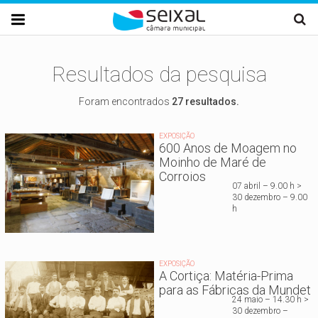
Passar para o conteúdo principal

Resultados da pesquisa
Foram encontrados
27 resultados.
EXPOSIÇÃO
600 Anos de Moagem no
Moinho de Maré de
Corroios
07 abril – 9.00 h >
30 dezembro – 9.00
h
EXPOSIÇÃO
A Cortiça: Matéria-Prima
para as Fábricas da Mundet
24 maio – 14.30 h >
30 dezembro –