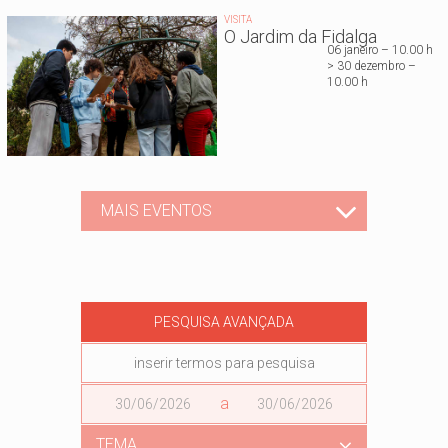
VISITA
O Jardim da Fidalga
06 janeiro – 10.00 h
> 30 dezembro –
10.00 h
MAIS EVENTOS
PESQUISA AVANÇADA
Data
a
Data
TEMA