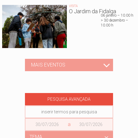
VISITA
O Jardim da Fidalga
06 janeiro – 10.00 h
> 30 dezembro –
10.00 h
MAIS EVENTOS
PESQUISA AVANÇADA
Data
a
Data
TEMA