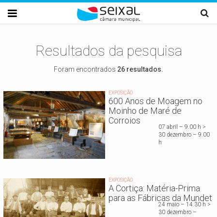
Passar para o conteúdo principal

Resultados da pesquisa
Foram encontrados
26 resultados.
EXPOSIÇÃO
600 Anos de Moagem no
Moinho de Maré de
Corroios
07 abril – 9.00 h >
30 dezembro – 9.00
h
EXPOSIÇÃO
A Cortiça: Matéria-Prima
para as Fábricas da Mundet
24 maio – 14.30 h >
30 dezembro –