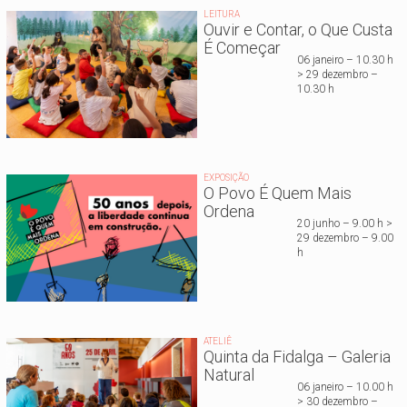
LEITURA
Ouvir e Contar, o Que Custa
É Começar
06 janeiro – 10.30 h
> 29 dezembro –
10.30 h
EXPOSIÇÃO
O Povo É Quem Mais
Ordena
20 junho – 9.00 h >
29 dezembro – 9.00
h
ATELIÊ
Quinta da Fidalga – Galeria
Natural
06 janeiro – 10.00 h
> 30 dezembro –