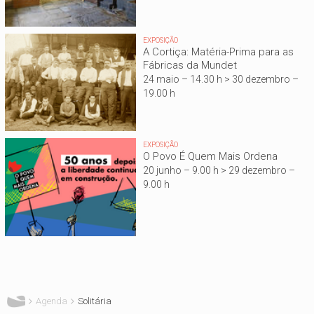
EXPOSIÇÃO
A Cortiça: Matéria-Prima para as
Fábricas da Mundet
24 maio – 14.30 h > 30 dezembro –
19.00 h
EXPOSIÇÃO
O Povo É Quem Mais Ordena
20 junho – 9.00 h > 29 dezembro –
9.00 h
Está aqui
Agenda
Solitária