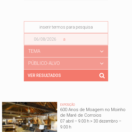
Data
a
Data
TEMA
PÚBLICO-ALVO
EXPOSIÇÃO
600 Anos de Moagem no Moinho
de Maré de Corroios
07 abril – 9.00 h > 30 dezembro –
9.00 h