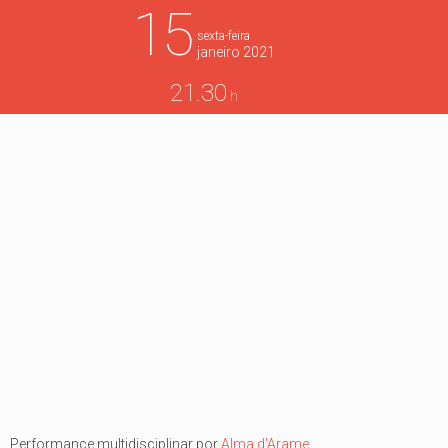
15
sexta-feira
janeiro
2021
21.30
h
Performance multidisciplinar por
Alma d'Arame
.