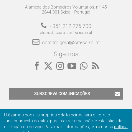
Alameda dos Bombeiros Voluntários, n.º 45
2844-001 Seixal - Portugal
+351 212 276 700
chamada para a rede fixa nacional
camara.geral@cm-seixal.pt
Siga-nos
SUBSCREVA COMUNICAÇÕES
Utilizamos cookies próprios e de terceiros para o correto
funcionamento do site e para realizar uma análise estatística da
utilização do serviço. Para mais informações, leia a nossa
política