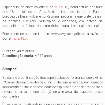
Espetáculo de abertura oficial do
Mural 18
, candidatura conjunta
dos 18 municípios da Área Metropolitana de Lisboa ao Fundo
Europeu de Desenvolvimento Regional, programa que pretende unir
os agentes culturais, municípios e cidadãos, em defesa da
comunidade artística e do património cultural, imaterial e material.
Este evento será transmitido em
streaming
, sem público, através do
portal
mural18.pt
.
Duração:
40 minutos.
Classificação etária:
M/ 12 anos.
Sinopse
Solitária é a continuação dos espetáculos-performance que a Alma
d'Arame desenvolve desde o início da sua atividade, um espaço-
laboratório aberto à necessidade de exploração e de dar resposta a
novas narrativa, e que são já uma marca do trabalho desta
companhia.
É neste espaço-laboratório que se desenrola o confronto solitário