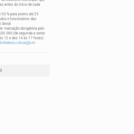
as antes do início de cada
 50 % para jovens até 25
ados e funcionários das
 Seixal.
vre: marcação obrigatória pelo
 635 090 (de segunda a sexta-
 às 12 e das 14 às 17 horas)
l
bilheteira.cultura@cm-
R