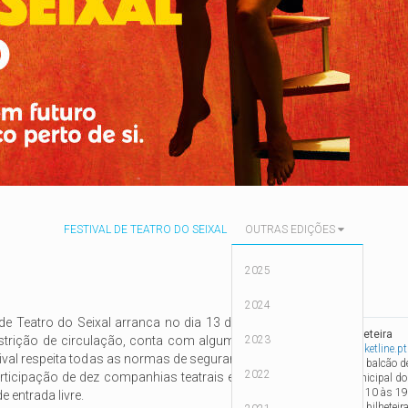
FESTIVAL DE TEATRO DO SEIXAL
OUTRAS EDIÇÕES
2025
2024
 de Teatro do Seixal arranca no dia 13 de novembro e,
Bilheteira
strição de circulação, conta com algumas alterações
2023
-
Ticketline.pt
stival respeita todas as normas de segurança e de saúde
- No balcão d
2022
rticipação de dez companhias teatrais e igual número
Municipal do S
das 10 às 19
 entrada livre.
- Na bilhetei