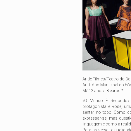
Ar de Filmes/Teatro do Bai
Auditório Municipal do Fór
M/ 12 anos . 8 euros *
«O Mundo É Redondo» fo
protagonista é Rose, um
sentar no topo. Como co
expressar-se, mas quest
linguagem e como a realida
Para preservar a qualidad