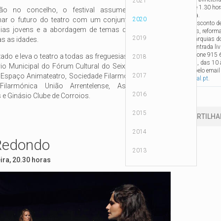
2021
abre 1.30 hor
ão no concelho, o festival assume este ano a
peça.
mar o futuro do teatro com um conjunto de estreias,
2020
* Desconto de
ias jovens e a abordagem de temas direcionados a
anos, reform
2019
as as idades.
autarquias do
** Entrada li
telefone 915
ado e leva o teatro a todas as freguesias do concelho,
2018
feira, das 10
o Municipal do Fórum Cultural do Seixal e Cinema S.
ou pelo emai
Espaço Animateatro, Sociedade Filarmónica Operária
2017
seixal.pt
.
ilarmónica União Arrentelense, Associação de
2016
 Ginásio Clube de Corroios.
2015
PARTILHA
2014
Redondo
2013
ira, 20.30 horas