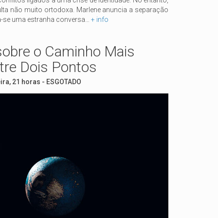
conflitos ligados a uma crise de identidade. No entanto,
lta não muito ortodoxa. Marlene anuncia a separação
nicia-se uma estranha conversa…
+ info
 sobre o Caminho Mais
tre Dois Pontos
eira, 21 horas - ESGOTADO