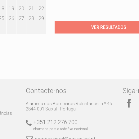
18
19
20
21
22
25
26
27
28
29
Contacte-nos
Siga-
Alameda dos Bombeiros Voluntários, n.º 45
2844-001 Seixal - Portugal
rências
+351 212 276 700
chamada para a rede fixa nacional