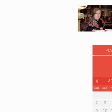
PES
a
DOM
SEG
2
3
9
10