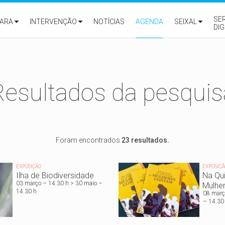
SE
ARA
INTERVENÇÃO
NOTÍCIAS
AGENDA
SEIXAL
DIG
Resultados da pesquis
Foram encontrados
23 resultados.
EXPOSIÇÃO
EXPOSIÇÃ
Ilha de Biodiversidade
Na Qui
03 março – 14.30 h > 30 maio –
Mulhe
14.30 h
08 març
– 14.30