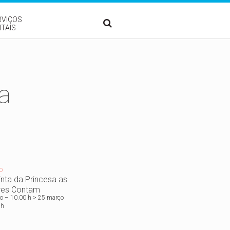
RVIÇOS
ITAIS
a
O
nta da Princesa as
res Contam
o – 10.00 h > 25 março
 h