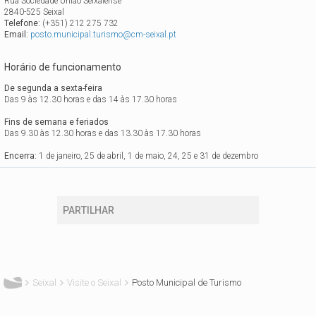
Rua Sociedade União Seixalense
2840-525 Seixal
Telefone:
(+351) 212 275 732
Email:
posto.municipal.turismo@cm-seixal.pt
Horário de funcionamento
De segunda a sexta-feira
Das 9 às 12.30 horas e das 14 às 17.30 horas
Fins de semana e feriados
Das 9.30 às 12.30 horas e das 13.30 às 17.30 horas
Encerra:
1 de janeiro, 25 de abril, 1 de maio, 24, 25 e 31 de dezembro
PARTILHAR
Está aqui
Seixal
Visite o Seixal
Posto Municipal de Turismo