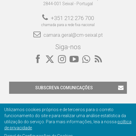
2844-001 Seixal - Portugal
+351 212 276 700
chamada para a rede fixa nacional
camara.geral@cm-seixal.pt
Siga-nos
SUBSCREVA COMUNICAÇÕES
Utilizamos cookies próprios e de terceiros para o correto
funcionamento do site e para realizar uma análise estatística da
utilização do serviço. Para mais informações, leia a nossa
política
de privacidade
.
Contactos
Privacidade
Ficha Técnica
Certificação
Painel de Configurações de Cookies