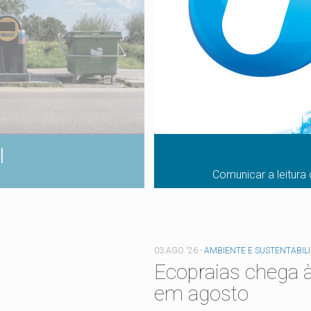
l
Comunicar a leitura 
03 AGO '26
-
AMBIENTE E SUSTENTABIL
Ecopraias chega à
em agosto