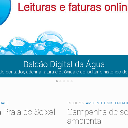
Balcão Digital da Água
do contador, aderir à fatura eletrónica e consultar o histórico 
IDADE
15 JUL '26
-
AMBIENTE E SUSTENTABI
 Praia do Seixal
Campanha de sen
ambiental