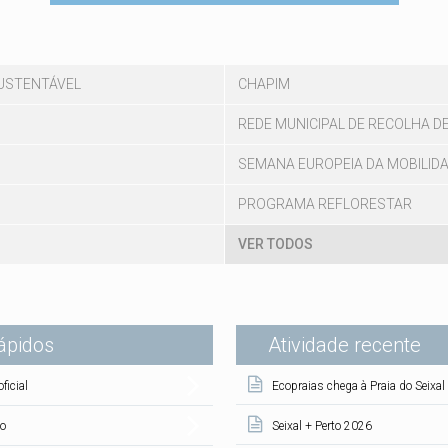
USTENTÁVEL
CHAPIM
REDE MUNICIPAL DE RECOLHA D
SEMANA EUROPEIA DA MOBILID
PROGRAMA REFLORESTAR
VER TODOS
ápidos
Atividade recente
(s
oficial
Ecopraias chega à Praia do Seixa
mo
Seixal + Perto 2026