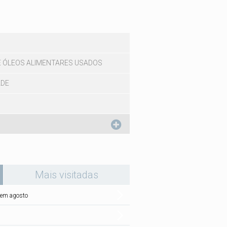
E ÓLEOS ALIMENTARES USADOS
ADE
eparador ativo)
Mais visitadas
l em agosto