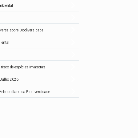
mbiental
versa sobre Biodiversidade
iental
 risco de espécies invasoras
| Julho 2026
Metropolitano da Biodiversidade