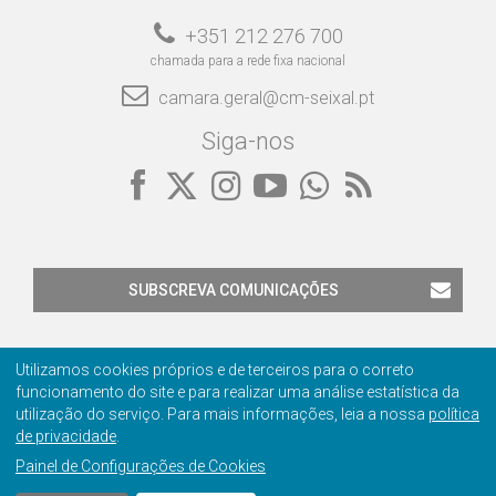
+351 212 276 700
chamada para a rede fixa nacional
camara.geral@cm-seixal.pt
Siga-nos
SUBSCREVA COMUNICAÇÕES
Utilizamos cookies próprios e de terceiros para o correto
funcionamento do site e para realizar uma análise estatística da
utilização do serviço. Para mais informações, leia a nossa
política
Contactos
Privacidade
Ficha Técnica
Certificação
de privacidade
.
Painel de Configurações de Cookies
© 2001-2026 Câmara Municipal do Seixal
Manage