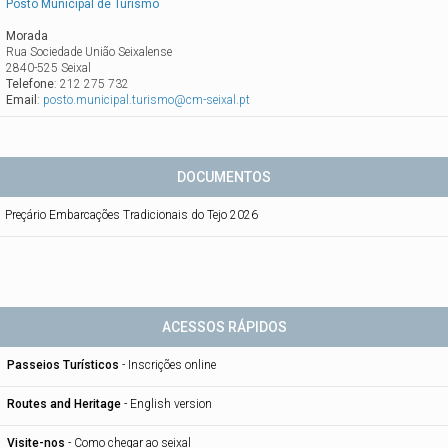
Posto Municipal de Turismo
Morada
Rua Sociedade União Seixalense
2840-525 Seixal
Telefone
: 212 275 732
Email
:
posto.municipal.turismo@cm-seixal.pt
DOCUMENTOS
Preçário Embarcações Tradicionais do Tejo 2026
ACESSOS RÁPIDOS
Passeios Turísticos
-
Inscrições online
Routes and Heritage
-
English version
Visite-nos
-
Como chegar ao seixal