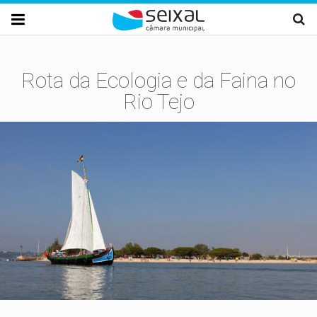
Passar para o conteúdo principal

Rota da Ecologia e da Faina no
Rio Tejo