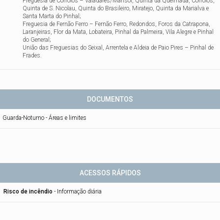
Freguesia de Corroios – Valadares/Marisol, Quinta da Queimada, Corroios,
Quinta de S. Nicolau, Quinta do Brasileiro, Miratejo, Quinta da Marialva e
Santa Marta do Pinhal;
Freguesia de Fernão Ferro – Fernão Ferro, Redondos, Foros da Catrapona,
Laranjeiras, Flor da Mata, Lobateira, Pinhal da Palmeira, Vila Alegre e Pinhal
do General;
União das Freguesias do Seixal, Arrentela e Aldeia de Paio Pires – Pinhal de
Frades.
DOCUMENTOS
Guarda-Noturno - Áreas e limites
ACESSOS RÁPIDOS
Risco de incêndio
-
Informação diária