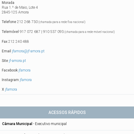
Morada
Rua 1.º de Maio, Lote 4
2845-125 Amora
Telefone
212 268 730
(chamada para a rede fixa nacional)
Telemóvel
917 072 687 | 910 537 093
(chamada para a rede móvel nacional)
Fax
212 240 488
Email
jfamora@jf-amora.pt
Site
jf-amora.pt
Facebook
jfamora
Instagram
jfamora
X
jfamora
ACESSOS RÁPIDOS
Câmara Municipal
-
Executivo municipal