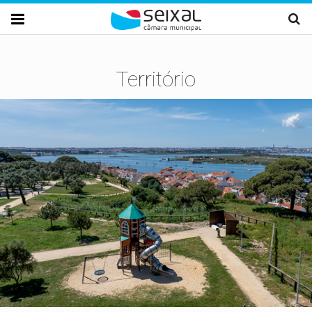
Passar para o conteúdo principal

Território