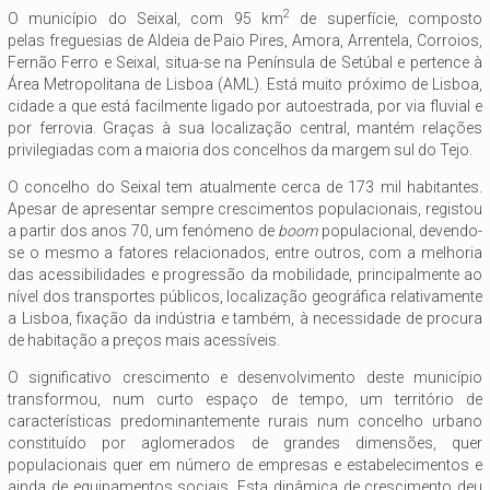
2
O município do Seixal, com 95 km
de superfície, composto
pelas freguesias de Aldeia de Paio Pires, Amora, Arrentela, Corroios,
Fernão Ferro e Seixal, situa-se na Península de Setúbal e pertence à
Área Metropolitana de Lisboa (AML). Está muito próximo de Lisboa,
cidade a que está facilmente ligado por autoestrada, por via fluvial e
por ferrovia. Graças à sua localização central, mantém relações
privilegiadas com a maioria dos concelhos da margem sul do Tejo.
O concelho do Seixal tem atualmente cerca de 173 mil habitantes.
Apesar de apresentar sempre crescimentos populacionais, registou
a partir dos anos 70, um fenómeno de
boom
populacional, devendo-
se o mesmo a fatores relacionados, entre outros, com a melhoria
das acessibilidades e progressão da mobilidade, principalmente ao
nível dos transportes públicos, localização geográfica relativamente
a Lisboa, fixação da indústria e também, à necessidade de procura
de habitação a preços mais acessíveis.
O significativo crescimento e desenvolvimento deste município
transformou, num curto espaço de tempo, um território de
características predominantemente rurais num concelho urbano
constituído por aglomerados de grandes dimensões, quer
populacionais quer em número de empresas e estabelecimentos e
ainda de equipamentos sociais. Esta dinâmica de crescimento deu