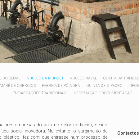
 DO SEIXAL
NÚCLEO DA MUNDET
NÚCLEO NAVAL
QUINTA DA TRINDA
MARÉ DE CORROIOS
FÁBRICA DE PÓLVORA
QUINTA DE S. PEDRO
TIPO
EMBARCAÇÕES TRADICIONAIS
INFORMAÇÃO E DOCUMENTAÇÃO
iores empresas do país no setor corticeiro, sendo
ítica social inovadora. No entanto, o surgimento de
Contactos
o plástico, fez com que entrasse num processo de