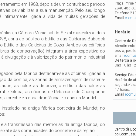
Praça Primeir
cerramento em 1988, depois de um conturbado período
2840-485 SE
tativas de viabilizar a sua manutenção. Pelo seu longo
Telefone
210
está intimamente ligada à vida de muitas gerações de
Email
ecomu
Horário
pública, a Câmara Municipal do Seixal musealizou dois
1998, abria ao público o Edifício das Caldeiras Babcock
Centro de D
o Edifício das Caldeiras de Cozer. Ambos os edifícios
Atendimento 
obras de conservação) integram a área expositiva do
prévia, pelo 
email
ecomus
 à divulgação e à valorização do património industrial
De terça a s
Das 10 às 12
legados pela fábrica destacam-se as oficinas ligadas à
Serviço Educ
ção da cortiça, as zonas de armazenagem de matéria-
Horário de a
segunda-feir
ados, as caldeiras de cozer, o edifício das caldeiras
17 horas.
ral eléctrica, as oficinas de Rebaixar e de Champanhe
Email
ecomu
, a creche e a casa de infância e o cais da Mundet.
instalado na antiga fábrica corticeira da Mundet, no
os:
ia e a transmissão das memórias da antiga fábrica, do
Centro de Do
eixal e das comunidades do concelho e da região;
do Ecomuse