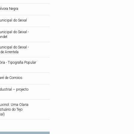
ólvora Negra
icipal do Seixal
icipal do Seixal -
undet
icipal do Seixal -
de Arrentela
ia - Tipografia Popular
ré de Corroios
dustrial – projecto
uxinol: Uma Olaria
tuário do Tejo
xal)