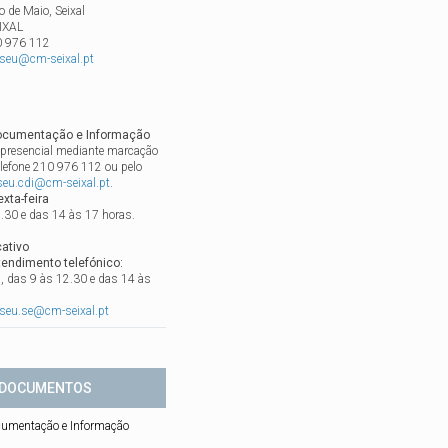
o de Maio, Seixal
IXAL
 976 112
seu@cm-seixal.pt
ocumentação e Informação
presencial mediante marcação
telefone 210 976 112 ou pelo
eu.cdi@cm-seixal.pt
.
exta-feira
.30 e das 14 às 17 horas.
ativo
tendimento telefónico:
a, das 9 às 12.30 e das 14 às
seu.se@cm-seixal.pt
DOCUMENTOS
cumentação e Informação
u