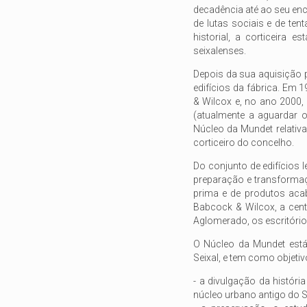
decadência até ao seu en
de lutas sociais e de ten
historial, a corticeira 
seixalenses.
Depois da sua aquisição 
edifícios da fábrica. Em 
& Wilcox e, no ano 2000, 
(atualmente a aguardar 
Núcleo da Mundet relativa
corticeiro do concelho.
Do conjunto de edifícios 
preparação e transforma
prima e de produtos acab
Babcock & Wilcox, a cent
Aglomerado, os escritórios
O Núcleo da Mundet está 
Seixal, e tem como objetiv
- a divulgação da histór
núcleo urbano antigo do S