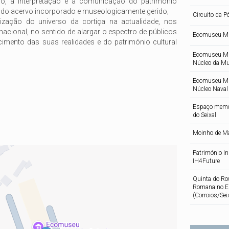
do, a interpretação e a comunicação do património
 do acervo incorporado e museologicamente gerido;
Circuito da P
zação do universo da cortiça na actualidade, nos
rnacional, no sentido de alargar o espectro de públicos
Ecomuseu Mun
imento das suas realidades e do património cultural
Ecomuseu Mun
Núcleo da M
Ecomuseu Mun
Núcleo Naval 
Espaço memór
do Seixal
Moinho de Ma
Património In
IH4Future
Quinta do Ro
Romana no Es
(Corroios/Sei