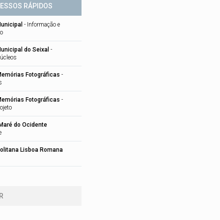
ESSOS RÁPIDOS
unicipal
-
Informação e
o
nicipal do Seixal
-
úcleos
Memórias Fotográficas
-
s
Memórias Fotográficas
-
ojeto
Maré do Ocidente
e
olitana Lisboa Romana
R