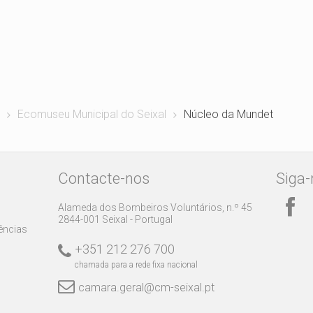
Ecomuseu Municipal do Seixal
Núcleo da Mundet
Contacte-nos
Siga-
Alameda dos Bombeiros Voluntários, n.º 45
2844-001 Seixal - Portugal
rências
+351 212 276 700
chamada para a rede fixa nacional
camara.geral@cm-seixal.pt