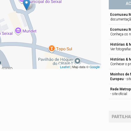
AC
Ecomuseu M
documentaçã
Ecomuseu Mu
Conheça os n
Histórias & 
Ver fotografia
Histórias & 
Conhecer o pr
Leaflet
| Map data ©
Google
Moinhos de 
Europeu
-
sit
Rede Metrop
-
site oficial
PARTILHA