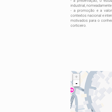
- a preservação, o estu
industrial, nomeadamente
- a promoção e a valori
contextos nacional e inte
motivados para o conhec
corticeiro.
+
-