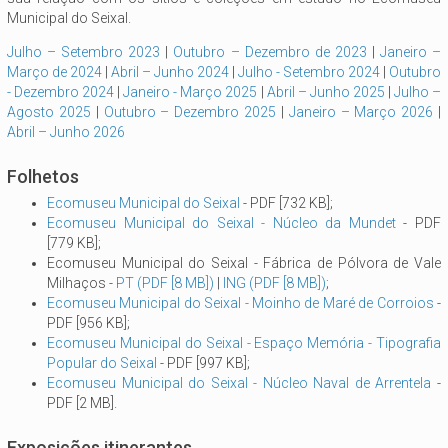
Municipal do Seixal.
Julho – Setembro 2023
|
Outubro – Dezembro de 2023
|
Janeiro –
Março de 2024
|
Abril – Junho 2024
|
Julho - Setembro 2024
|
Outubro
- Dezembro 2024
|
Janeiro - Março 2025
|
Abril – Junho 2025
|
Julho –
Agosto 2025
|
Outubro – Dezembro 2025
|
Janeiro – Março 2026
|
Abril – Junho 2026
Folhetos
Ecomuseu Municipal do Seixal
- PDF [732 KB];
Ecomuseu Municipal do Seixal - Núcleo da Munde
t
- PDF
[779 KB];
Ecomuseu Municipal do Seixal - Fábrica de Pólvora de Vale
Milhaços -
PT (PDF [8 MB])
|
ING (PDF [8 MB])
;
Ecomuseu Municipal do Seixal - Moinho de Maré de Corroios
-
PDF [956 KB];
Ecomuseu Municipal do Seixal - Espaço Memória - Tipografia
Popular do Seixal
- PDF [997 KB];
Ecomuseu Municipal do Seixal - Núcleo Naval de Arrentela
-
PDF [2 MB].
Exposições itinerantes