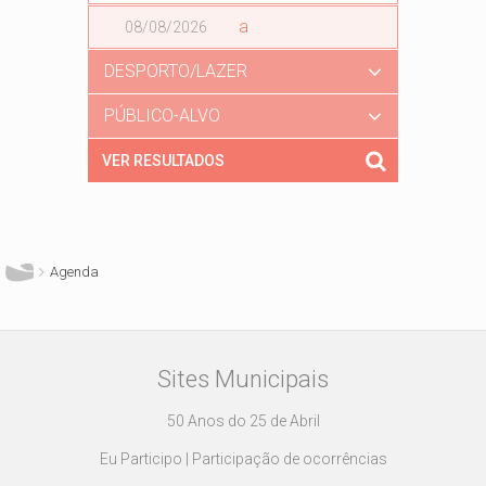
Data
a
Data
DESPORTO/LAZER
PÚBLICO-ALVO
Está aqui
Agenda
Sites Municipais
50 Anos do 25 de Abril
Eu Participo | Participação de ocorrências