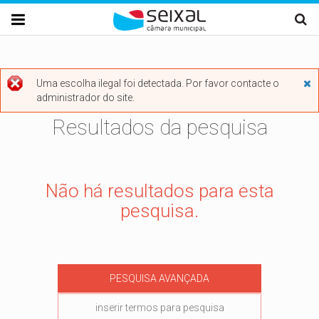
Passar para o conteúdo principal

Uma escolha ilegal foi detectada. Por favor contacte o

administrador do site.
Mensagem de erro
Resultados da pesquisa
Não há resultados para esta
pesquisa.
PESQUISA AVANÇADA