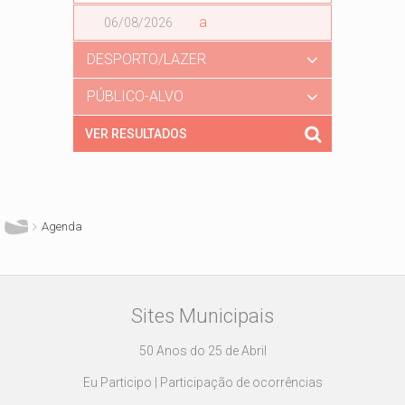
Data
a
Data
DESPORTO/LAZER
PÚBLICO-ALVO
Está aqui
Agenda
Sites Municipais
50 Anos do 25 de Abril
Eu Participo | Participação de ocorrências