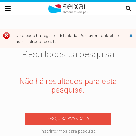
Passar para o conteúdo principal

Uma escolha ilegal foi detectada. Por favor contacte o

administrador do site.
Mensagem de erro
Resultados da pesquisa
Não há resultados para esta
pesquisa.
PESQUISA AVANÇADA