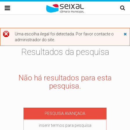
Passar para o conteúdo principal

Uma escolha ilegal foi detectada. Por favor contacte o

administrador do site.
Mensagem de erro
Resultados da pesquisa
Não há resultados para esta
pesquisa.
PESQUISA AVANÇADA