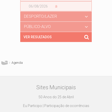
Data
a
Data
DESPORTO/LAZER
PÚBLICO-ALVO
Está aqui
Agenda
Sites Municipais
50 Anos do 25 de Abril
Eu Participo | Participação de ocorrências