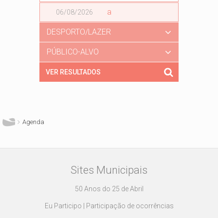
Data
a
Data
DESPORTO/LAZER
PÚBLICO-ALVO
Está aqui
Agenda
Sites Municipais
50 Anos do 25 de Abril
Eu Participo | Participação de ocorrências