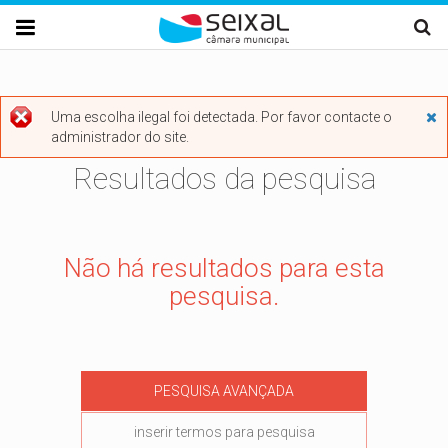
Passar para o conteúdo principal

Uma escolha ilegal foi detectada. Por favor contacte o

administrador do site.
Mensagem de erro
Resultados da pesquisa
Não há resultados para esta
pesquisa.
PESQUISA AVANÇADA