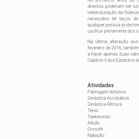
directos poderiam ser só
reestruturação da Siderur
necessário ter laços d
qualquer pessoa pode to
usufruir plenamente dos se
Na última alteração aos
fevereiro de 2016, também
a haver apenas duas categ
Capítulo II dos Estatutos d
Atividades
Patinagem Artística
Ginástica Acrobática
Ginástica Rítmica
Ténis
Taekwondo
Aikido
Crossfit
Natação