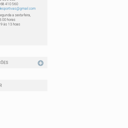
968 410 560
esportivas@gmail.com
egunda a sexta-feira,
3:00 horas
 9 às 13 hoas
ÇÕES
R