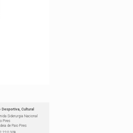
o
Desportiva, Cultural
nida Siderurgia Nacional
o Pires
deia de Paio Pires
2 220 308