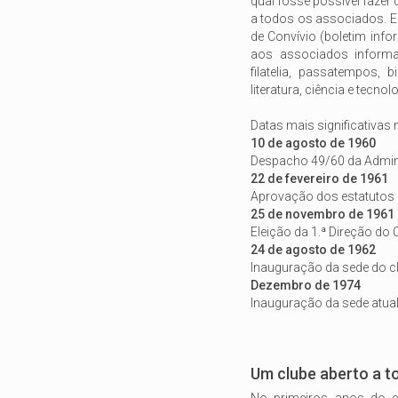
qual fosse possível fazer
a todos os associados. E
de Convívio (boletim info
aos associados informa
filatelia, passatempos, b
literatura, ciência e tecnol
Datas mais significativas 
10 de agosto de 1960
Despacho 49/60 da Admini
22 de fevereiro de 1961
Aprovação dos estatutos d
25 de novembro de 1961
Eleição da 1.ª Direção do 
24 de agosto de 1962
Inauguração da sede do clu
Dezembro de 1974
Inauguração da sede atua
Um clube aberto a t
No primeiros anos do cl