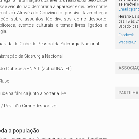
 chegar a informação dos eventos realizados pelo clube
Telemóvel
sse veículo não demoraria a aparecer e deu pelo nome
Email
cpsnd
rmativo). Através do Convívio foi possível fazer chegar
Horário
De s
ção sobre assuntos tão diversos como desporto,
das 18 às 2
iblioteca, eventos culturais e temas livres ligados à
Sábado, das
ogia.
Facebook
Website
na vida do Clube do Pessoal da Siderurgia Nacional:
stração da Siderurgia Nacional
ASSOCIA
o Clube pela F.N.A.T. (actual INATEL)
Clube
PARTILHA
be na fábrica junto à portaria 1-A
l / Pavilhão Gimnodesportivo
oda a população
ube, apenas os funcionários e os seus familiares