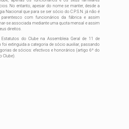
cios. No entanto, apesar do nome se manter, desde a
gia Nacional que para se ser sócio do C.P.S.N. já não é
e parentesco com funcionários da fábrica e assim
rnar-se associada mediante uma quota mensal e assim
us direitos.
 Estatutos do Clube na Assembleia Geral de 11 de
 foi extinguida a categoria de sócio auxiliar, passando
orias de sócios: efectivos e honorários (artigo 6º do
o Clube).