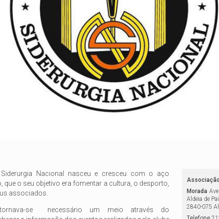
Siderurgia Nacional nasceu e cresceu com o aço
Associaçã
o, que o seu objetivo era fomentar a cultura, o desporto,
Morada
Ave
eus associados.
Aldeia de Pai
2840-075
Al
, tornava-se necessário um meio através do
Telefone
21