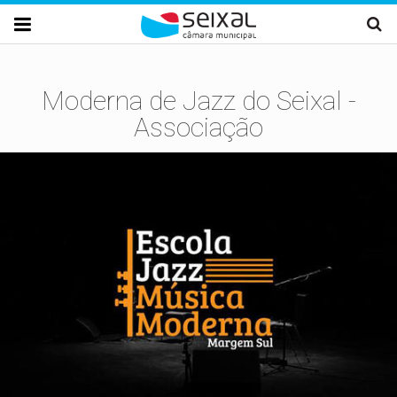
Passar para o conteúdo principal

Moderna de Jazz do Seixal -
Associação