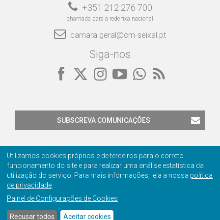
+351 212 276 700
chamada para a rede fixa nacional
camara.geral@cm-seixal.pt
Siga-nos
SUBSCREVA COMUNICAÇÕES
Utilizamos cookies próprios e de terceiros para o correto
funcionamento do site e para realizar uma análise estatística da
utilização do serviço. Para mais informações, leia a nossa
política
Contactos
Privacidade
Ficha Técnica
Certificação
de privacidade
.
Painel de Configurações de Cookies
© 2001-2026 Câmara Municipal do Seixal
Manage
cookie
Recusar todos
Aceitar cookies