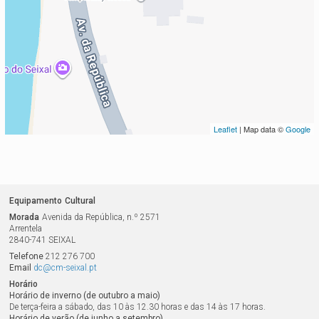
Leaflet
| Map data ©
Google
Equipamento
Cultural
Morada
Avenida da República, n.º 2571
Arrentela
2840-741
SEIXAL
Telefone
212 276 700
Email
dc@cm-seixal.pt
Horário
Horário de inverno (de outubro a maio)
De terça-feira a sábado, das 10 às 12.30 horas e das 14 às 17 horas.
Horário de verão (de junho a setembro)