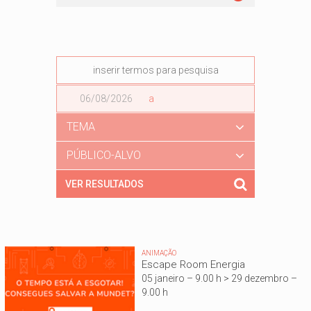
Data
a
Data
TEMA
PÚBLICO-ALVO
ANIMAÇÃO
Escape Room Energia
05 janeiro – 9.00 h > 29 dezembro –
9.00 h