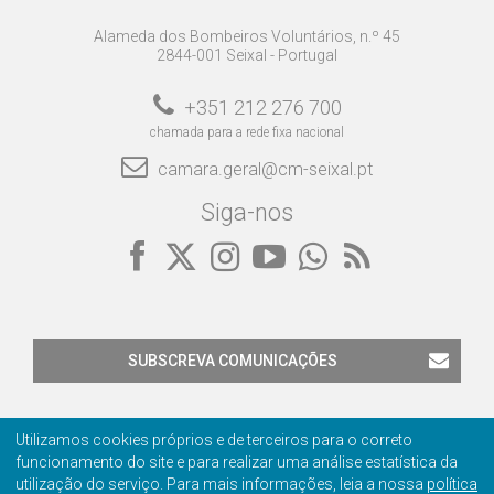
Alameda dos Bombeiros Voluntários, n.º 45
2844-001 Seixal - Portugal
+351 212 276 700
chamada para a rede fixa nacional
camara.geral@cm-seixal.pt
Siga-nos
SUBSCREVA COMUNICAÇÕES
Utilizamos cookies próprios e de terceiros para o correto
funcionamento do site e para realizar uma análise estatística da
utilização do serviço. Para mais informações, leia a nossa
política