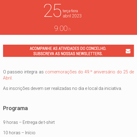
25
terça-feira
abril
2023
9.00
h
O passeio integra as
comemorações do 49.º aniversário do 25 de
Abril
.
As inscrições devem ser realizadas no dia e local da iniciativa.
Programa
9 horas – Entrega de t-shirt
10 horas – Início