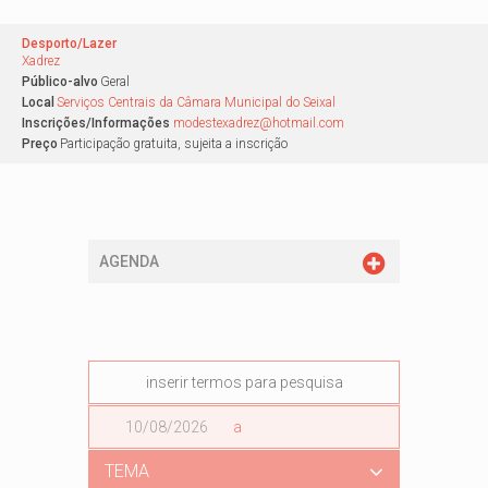
Desporto/Lazer
Xadrez
Público-alvo
Geral
Local
Serviços Centrais da Câmara Municipal do Seixal
Inscrições/Informações
modestexadrez@hotmail.com
Preço
Participação gratuita, sujeita a inscrição
AGENDA
Data
a
Data
TEMA