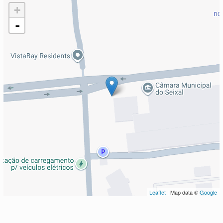
+
-
Leaflet
| Map data ©
Google