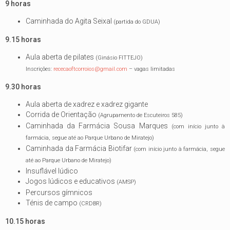
9 horas
Caminhada do Agita Seixal
(partida do GDUA)
9.15 horas
Aula aberta de pilates
(Ginásio FITTEJO)
Inscrições:
rececaoftcorroios@gmail.com
– vagas limitadas
9.30 horas
Aula aberta de xadrez e xadrez gigante
Corrida de Orientação
(Agrupamento de Escuteiros 585)
Caminhada da Farmácia Sousa Marques
(com início junto à
farmácia, segue até ao Parque Urbano de Miratejo)
Caminhada da Farmácia Biotifar
(com início junto à farmácia, segue
até ao Parque Urbano de Miratejo)
Insuflável lúdico
Jogos lúdicos e educativos
(AMSP)
Percursos gímnicos
Ténis de campo
(CRDBR)
10.15 horas