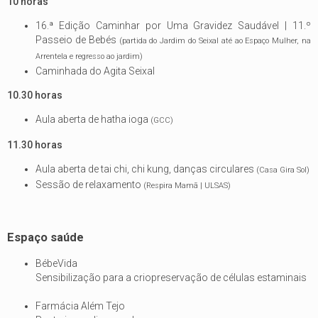
10 horas
16.ª Edição Caminhar por Uma Gravidez Saudável | 11.º
Passeio de Bebés
(partida do Jardim do Seixal até ao Espaço Mulher, na
Arrentela e regresso ao jardim)
Caminhada do Agita Seixal
10.30 horas
Aula aberta de hatha ioga
(GCC)
11.30 horas
Aula aberta de tai chi, chi kung, danças circulares
(Casa Gira Sol)
Sessão de relaxamento
(Respira Mamã | ULSAS)
Espaço saúde
BébeVida
Sensibilização para a criopreservação de células estaminais
Farmácia Além Tejo