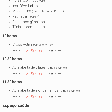
Futsal
(CDRF, GDCRQP)
Insuflável lúdico
Massagens
(terapeuta Daniel Raposo)
Patinagem
(CPSN)
Percursos gímnicos
Ténis de campo
(CPSN)
10 horas
Cross Active
(Ginásio Winjoy)
Inscrições:
geral@winjoy.pt
– vagas limitadas
10.30 horas
Aula aberta de pilates
(Ginásio Winjoy)
Inscrições:
geral@winjoy.pt
– vagas limitadas
11.30 horas
Aula aberta de alongamentos
(Ginásio Winjoy)
Inscrições:
geral@winjoy.pt
– vagas limitadas
Espaço saúde