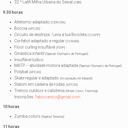
32.º Latifi Milha Urbana do Seixal
(CBS)
9.30 horas
Atletismo adaptado
(CERCISA)
Boccia
(APCAS)
Circuito de destreza - Leva a tua Bicicleta
(CCAPP)
Corfebol adaptado e regular
(CCRAM)
Floor curling insuflável
(FDIP)
Ginástica infantil
(Special Olympics de Portugal)
Insuflável lúdico
MATP – atividade motora adaptada
(Special Olympics de Portugal)
Polybat
(APCAS)
Skate regular e adaptado
(Associação All Aboard)
Slalom em cadeira de rodas
(APCAS)
Treinos outdoor e calistenia
(Street Cross Training)
Inscrições:
fabiocanico@gmail.com
10 horas
Zumba colors
(Sophia Teixeira)
11 horas