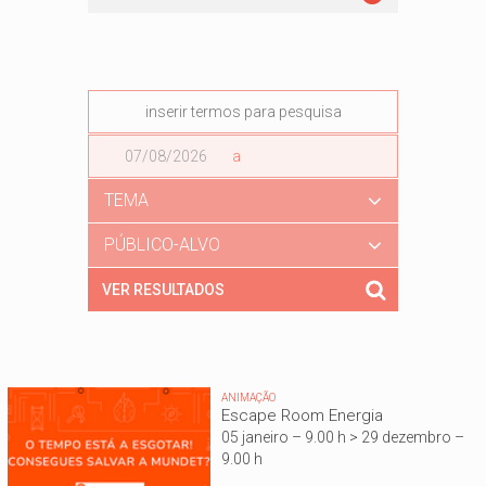
Data
a
Data
TEMA
PÚBLICO-ALVO
ANIMAÇÃO
Escape Room Energia
05 janeiro – 9.00 h > 29 dezembro –
9.00 h