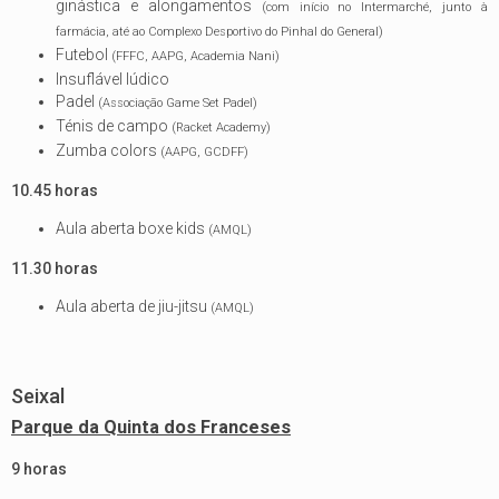
ginástica e alongamentos
(com início no Intermarché, junto à
farmácia, até ao Complexo Desportivo do Pinhal do General)
Futebol
(FFFC, AAPG, Academia Nani)
Insuflável lúdico
Padel
(Associação Game Set Padel)
Ténis de campo
(Racket Academy)
Zumba colors
(AAPG, GCDFF)
10.45 horas
Aula aberta boxe kids
(AMQL)
11.30 horas
Aula aberta de jiu-jitsu
(AMQL)
Seixal
Parque da Quinta dos Franceses
9 horas