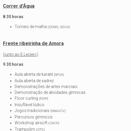
Correr d'Água
8.30 horas
Torneio de malha
(GFAES, GDCA)
Frente ribeirinha de Amora
(junto ao E.Leclerc)
9.30 horas
Aula aberta de karaté
(SFUA)
Aula aberta de xadrez
Demonstrações de artes marciais
Demonstração de atividades gímnicas
Floor curling
(FDIP)
Insuflável lúdico
Jogos tradicionais
(NNAVCV)
Percursos gímnicos
Workshop airsoft
(CRCP)
Trampolim
(CPC)