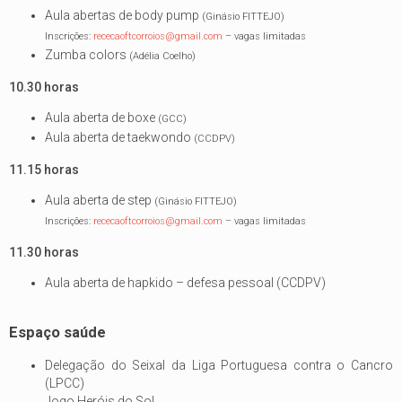
Aula abertas de body pump
(Ginásio FITTEJO)
Inscrições:
rececaoftcorroios@gmail.com
– vagas limitadas
Zumba colors
(Adélia Coelho)
10.30 horas
Aula aberta de boxe
(GCC)
Aula aberta de taekwondo
(CCDPV)
11.15 horas
Aula aberta de step
(Ginásio FITTEJO)
Inscrições:
rececaoftcorroios@gmail.com
– vagas limitadas
11.30 horas
Aula aberta de hapkido – defesa pessoal (CCDPV)
Espaço saúde
Delegação do Seixal da Liga Portuguesa contra o Cancro
(LPCC)
Jogo Heróis do Sol