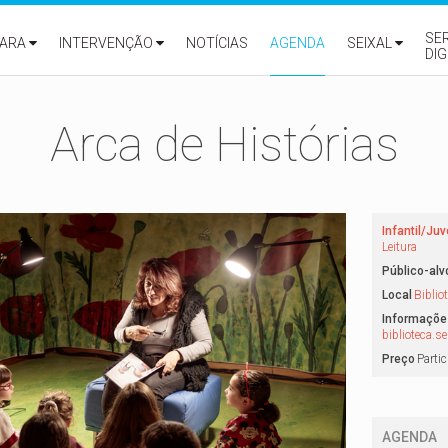
SE
ARA
INTERVENÇÃO
NOTÍCIAS
AGENDA
SEIXAL
DIG
Arca de Histórias
Infantil/Juv
Leitura
Público-alv
Local
Biblio
Informaçõe
biblioteca.s
Preço
Partic
AGENDA