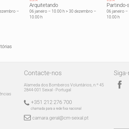
VISITA
VISITA
Arquitetando
Partindo-
 dezembro –
06 janeiro – 10.00 h > 30 dezembro –
06 janeiro –
10.00 h
10.00 h
tórias
Contacte-nos
Siga-
Alameda dos Bombeiros Voluntários, n.º 45
2844-001 Seixal - Portugal
rências
+351 212 276 700
chamada para a rede fixa nacional
camara.geral@cm-seixal.pt