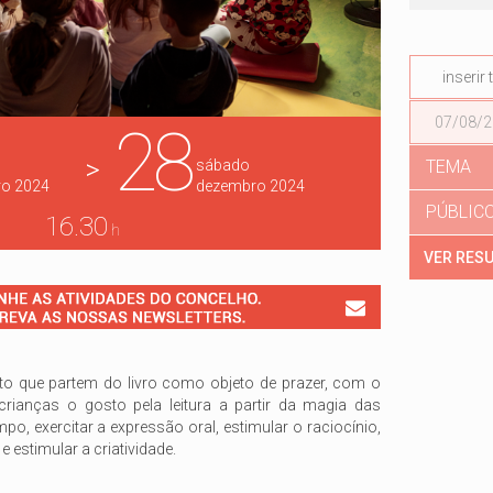
Data
28
>
TEMA
sábado
ro
2024
dezembro
2024
PÚBLIC
16.30
h
o que partem do livro como objeto de prazer, com o
 crianças o gosto pela leitura a partir da magia das
po, exercitar a expressão oral, estimular o raciocínio,
e estimular a criatividade.