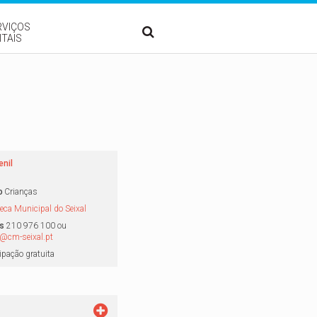
RVIÇOS
ITAIS
enil
o
Crianças
teca Municipal do Seixal
s
210 976 100 ou
e@cm-seixal.pt
ipação gratuita