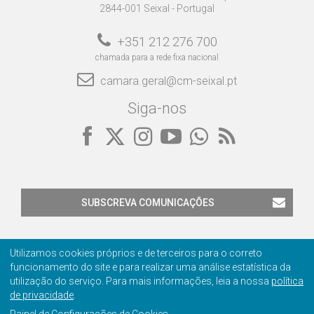
2844-001 Seixal - Portugal
+351 212 276 700
chamada para a rede fixa nacional
camara.geral@cm-seixal.pt
Siga-nos
SUBSCREVA COMUNICAÇÕES
Utilizamos cookies próprios e de terceiros para o correto
funcionamento do site e para realizar uma análise estatística da
utilização do serviço. Para mais informações, leia a nossa
política
de privacidade
.
Contactos
Privacidade
Ficha Técnica
Certificação
Painel de Configurações de Cookies