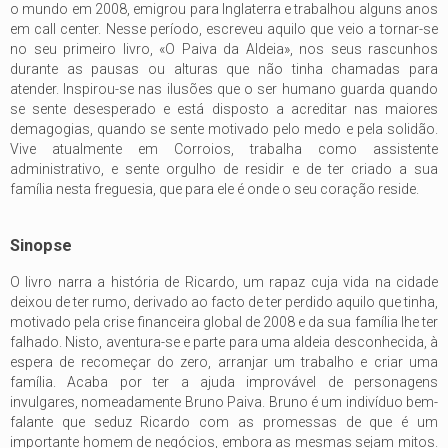
o mundo em 2008, emigrou para Inglaterra e trabalhou alguns anos
em call center. Nesse período, escreveu aquilo que veio a tornar-se
no seu primeiro livro, «O Paiva da Aldeia», nos seus rascunhos
durante as pausas ou alturas que não tinha chamadas para
atender. Inspirou-se nas ilusões que o ser humano guarda quando
se sente desesperado e está disposto a acreditar nas maiores
demagogias, quando se sente motivado pelo medo e pela solidão.
Vive atualmente em Corroios, trabalha como assistente
administrativo, e sente orgulho de residir e de ter criado a sua
família nesta freguesia, que para ele é onde o seu coração reside.
Sinopse
O livro narra a história de Ricardo, um rapaz cuja vida na cidade
deixou de ter rumo, derivado ao facto de ter perdido aquilo que tinha,
motivado pela crise financeira global de 2008 e da sua família lhe ter
falhado. Nisto, aventura-se e parte para uma aldeia desconhecida, à
espera de recomeçar do zero, arranjar um trabalho e criar uma
família. Acaba por ter a ajuda improvável de personagens
invulgares, nomeadamente Bruno Paiva. Bruno é um indivíduo bem-
falante que seduz Ricardo com as promessas de que é um
importante homem de negócios, embora as mesmas sejam mitos.