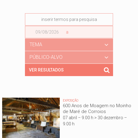
Data
a
Data
TEMA
PÚBLICO-ALVO
EXPOSIÇÃO
600 Anos de Moagem no Moinho
de Maré de Corroios
07 abril – 9.00 h > 30 dezembro –
9.00 h