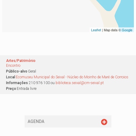
Leaflet
| Map data ©
Google
Artes/Património
Encontro
Público-alvo
Geral
Local
Ecomuseu Municipal do Seixal - Núcleo do Moinho de Maré de Corroios
Informações
210 976 100 ou
biblioteca.seixal@cm-seixal.pt
Preço
Entrada livre
AGENDA