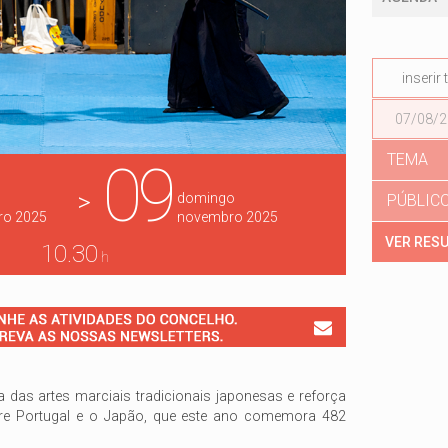
Data
TEMA
09
>
domingo
PÚBLIC
ro
2025
novembro
2025
10.30
h
a das artes marciais tradicionais japonesas e reforça
re Portugal e o Japão, que este ano comemora 482