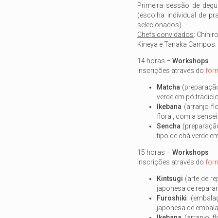
Primeira sessão de deg
(escolha individual de 
selecionados).
Chefs convidados
: Chihi
Kineya e Tanaka Campos.
14 horas –
Workshops
Inscrições através do
for
Matcha
(preparação
verde em pó tradici
Ikebana
(arranjo fl
floral, com a sensei
Sencha
(preparação
tipo de chá verde e
15 horas –
Workshops
Inscrições através do
for
Kintsugi
(arte de re
japonesa de reparar
Furoshiki
(embalag
japonesa de embalar
Ikebana
(arranjo f