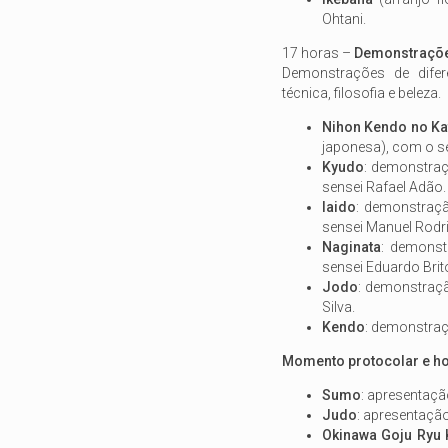
Ohtani.
17 horas –
Demonstrações
Demonstrações de difer
técnica, filosofia e beleza.
Nihon Kendo no Ka
japonesa), com o s
Kyudo
: demonstraç
sensei Rafael Adão.
Iaido
: demonstraçã
sensei Manuel Rodr
Naginata
: demonst
sensei Eduardo Brit
Jodo
: demonstraçã
Silva.
Kendo
: demonstraç
Momento protocolar e 
Sumo
: apresentaç
Judo
: apresentaçã
Okinawa Goju Ryu