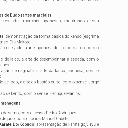
 de Budo (artes marciais)
entes artes marciais japonesas, mostrando a sua
ta
: demonstração da forma básica do kendo (esgrima
ensei Ota Makoto.
ão de kyudo, a arte japonesa do tiro com arco, com o
o de Iaido, a arte de desembainhar a espada, com o
igues.
ração de naginata, a arte da lança japonesa, com o
o.
o de jodo, a arte do bastão curto, com o sensei Jorge
ão de kendo, com o sensei Henrique Martins.
homenagens
ão de sumo, com o sensei Pedro Rodrigues.
o de judo, com o sensei Manuel Cabete.
 Karate Do/Kobudo
: apresentação de karate goju ryu e