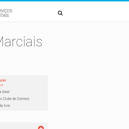
RVIÇOS
ITAIS
Marciais
azer
is
o
Geral
o Clube de Corroios
a livre