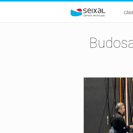
Passar para o conteúdo principal
CÂM
Budosai