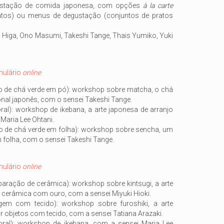
ustação de comida japonesa, com opções
à la carte
pratos) ou menus de degustação (conjuntos de pratos
ro Higa, Ono Masumi, Takeshi Tange, Thais Yumiko, Yuki
mulário
online
 de chá verde em pó): workshop sobre matcha, o chá
onal japonês, com o sensei Takeshi Tange.
oral): workshop de ikebana, a arte japonesa de arranjo
 Maria Lee Ohtani.
 de chá verde em folha): workshop sobre sencha, um
m folha, com o sensei Takeshi Tange.
mulário
online
paração de cerâmica): workshop sobre kintsugi, a arte
 cerâmica com ouro, com a sensei Miyuki Hioki.
em com tecido): workshop sobre furoshiki, a arte
 objetos com tecido, com a sensei Tatiana Arazaki.
loral): workshop de ikebana, com a sensei Maria Lee