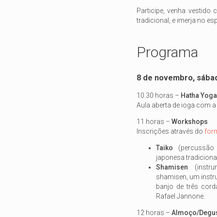
Participe, venha vestido
tradicional, e imerja no es
Programa
8 de novembro, sába
10.30 horas –
Hatha Yoga
Aula aberta de ioga com a
11 horas –
Workshops
Inscrições através do
for
Taiko
(percussão t
japonesa tradiciona
Shamisen
(instru
shamisen, um instr
banjo de três cord
Rafael Jannone.
12 horas –
Almoço/Degus