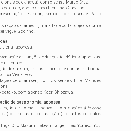
icionais de okinawa), com o sensei Marco Cruz.
ão de aikido, com o sensei Francisco Carvalho.
apresentação de shorinji kempo, com o sensei Paulo
stração de tameshigiri, a arte de cortar objetos com a
ei Miguel Godinho.
ional
icional japonesa.
resentação de canções e danças folclóricas japonesas,
taka Tanaka.
ação de sanshin, um instrumento de cordas tradicional
ensei Miyuki Hoki.
ntação de shamisen, com os senseis Euler Menezes
none.
 de taiko, com a sensei Kaori Shiozawa.
tação de gastronomia japonesa
ustação de comida japonesa, com opções
à la carte
pratos) ou menus de degustação (conjuntos de pratos
ro Higa, Ono Masumi, Takeshi Tange, Thais Yumiko, Yuki