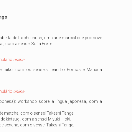
ngo
a aberta de tai chi chuan, uma arte marcial que promove
r, com a sensei Sofia Freire.
mulário
online
e taiko, com os senseis Leandro Fornos e Mariana
mulário
online
japonesa): workshop sobre a língua japonesa, com a
de matcha, com o sensei Takeshi Tange.
de kintsugi, com a sensei Miyuki Hioki.
de sencha, com o sensei Takeshi Tange.