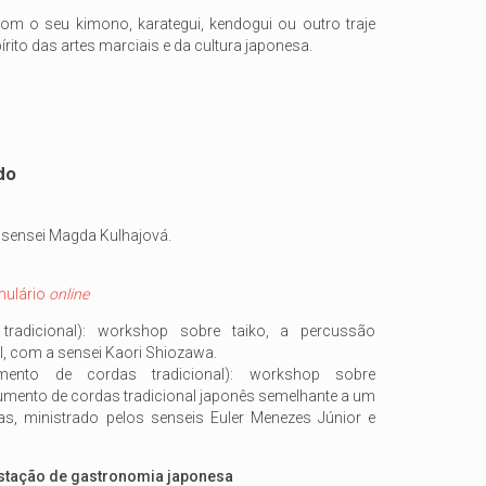
 com o seu kimono, karategui, kendogui ou outro traje
pírito das artes marciais e da cultura japonesa.
do
 sensei Magda Kulhajová.
mulário
online
radicional): workshop sobre taiko, a percussão
l, com a sensei Kaori Shiozawa.
mento de cordas tradicional): workshop sobre
umento de cordas tradicional japonês semelhante a um
as, ministrado pelos senseis Euler Menezes Júnior e
tação de gastronomia japonesa