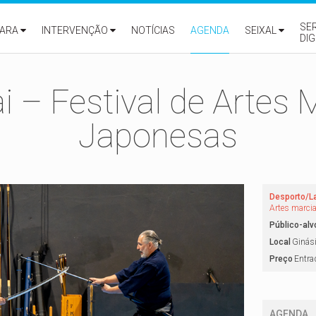
SE
ARA
INTERVENÇÃO
NOTÍCIAS
AGENDA
SEIXAL
DIG
 – Festival de Artes 
Japonesas
Desporto/L
Artes marcia
Público-alv
Local
Ginási
Preço
Entrad
AGENDA