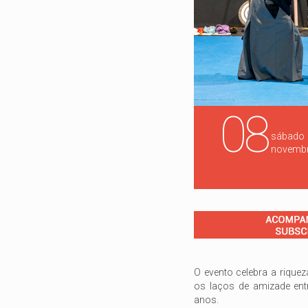
08
sábado
novemb
O evento celebra a riquez
os laços de amizade ent
anos.