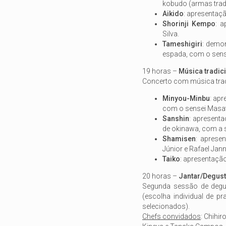
kobudo (armas trad
Aikido
: apresentaç
Shorinji Kempo
: 
Silva.
Tameshigiri
: demon
espada, com o sens
19 horas –
Música tradic
Concerto com música trad
Minyou-Minbu
: ap
com o sensei Masa
Sanshin
: apresent
de okinawa, com a s
Shamisen
: aprese
Júnior e Rafael Jan
Taiko
: apresentação
20 horas –
Jantar/Degus
Segunda sessão de deg
(escolha individual de 
selecionados).
Chefs convidados
: Chihi