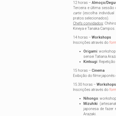
12 horas –
Almoço/Degus
Terceira e última sessã
carte
(escolha individua
pratos selecionados).
Chefs convidados
: Chihi
Kineya e Tanaka Campos.
14 horas –
Workshops
Inscrições através do
for
Origami
: workshop 
sensei Tatiana Araza
Kintsugi
: Repetição
15 horas –
Cinema
Exibição do filme japonês
15.30 horas –
Workshops
Inscrições através do
for
Nihongo
: workshop
Mizuhiki
(artesan
japonesa de fazer
Arazaki.