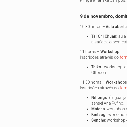
Kineya e Tanaka Campos.
9 de novembro, domi
10.30 horas –
Aula aberta
Tai Chi Chuan
: aul
a saúde e o bem-esta
11 horas –
Workshop
Inscrições através do
for
Taiko
: workshop d
Ottoson.
11.30 horas –
Workshops
Inscrições através do
for
Nihongo
(língua 
sensei Ana Rufino.
Matcha
: workshop 
Kintsugi
: workshop 
Sencha
: workshop 