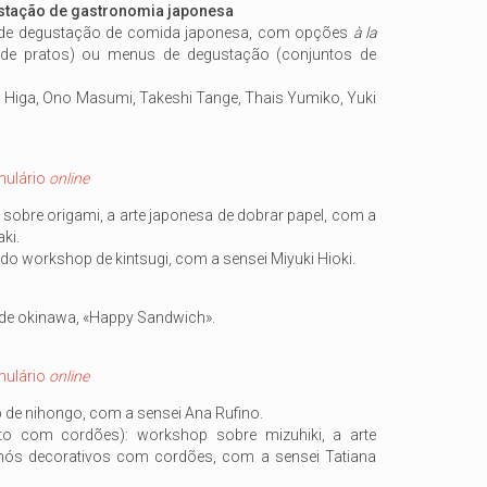
tação de gastronomia japonesa
o de degustação de comida japonesa, com opções
à la
l de pratos) ou menus de degustação (conjuntos de
ro Higa, Ono Masumi, Takeshi Tange, Thais Yumiko, Yuki
mulário
online
sobre origami, a arte japonesa de dobrar papel, com a
ki.
 do workshop de kintsugi, com a sensei Miyuki Hioki.
 de okinawa, «Happy Sandwich».
mulário
online
 de nihongo, com a sensei Ana Rufino.
ato com cordões): workshop sobre mizuhiki, a arte
 nós decorativos com cordões, com a sensei Tatiana