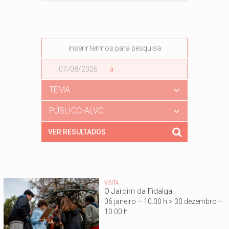
Data
a
Data
TEMA
PÚBLICO-ALVO
VISITA
O Jardim da Fidalga
06 janeiro – 10.00 h > 30 dezembro –
10.00 h