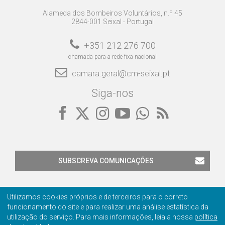
Alameda dos Bombeiros Voluntários, n.º 45
2844-001 Seixal - Portugal
+351 212 276 700
chamada para a rede fixa nacional
camara.geral@cm-seixal.pt
Siga-nos
SUBSCREVA COMUNICAÇÕES
Utilizamos cookies próprios e de terceiros para o correto
funcionamento do site e para realizar uma análise estatística da
utilização do serviço. Para mais informações, leia a nossa
política